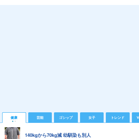
健康
芸能
ゴシップ
女子
トレンド
Y
140kgから70kg減 幼馴染も別人