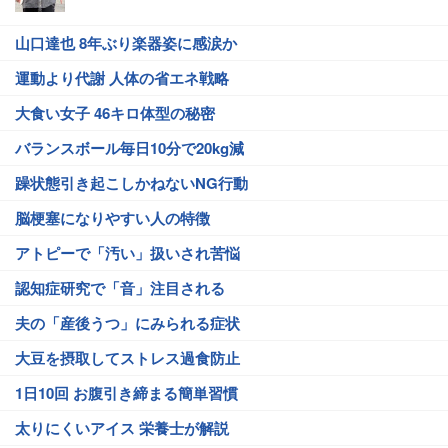
山口達也 8年ぶり楽器姿に感涙か
運動より代謝 人体の省エネ戦略
大食い女子 46キロ体型の秘密
バランスボール毎日10分で20kg減
躁状態引き起こしかねないNG行動
脳梗塞になりやすい人の特徴
アトピーで「汚い」扱いされ苦悩
認知症研究で「音」注目される
夫の「産後うつ」にみられる症状
大豆を摂取してストレス過食防止
1日10回 お腹引き締まる簡単習慣
太りにくいアイス 栄養士が解説