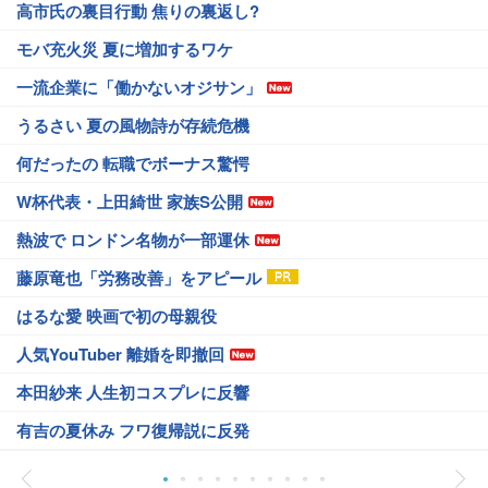
高市氏の裏目行動 焦りの裏返し?
モバ充火災 夏に増加するワケ
一流企業に「働かないオジサン」
うるさい 夏の風物詩が存続危機
何だったの 転職でボーナス驚愕
W杯代表・上田綺世 家族S公開
熱波で ロンドン名物が一部運休
藤原竜也「労務改善」をアピール
はるな愛 映画で初の母親役
人気YouTuber 離婚を即撤回
本田紗来 人生初コスプレに反響
有吉の夏休み フワ復帰説に反発