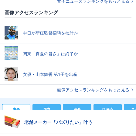
女子ニュースランキングをもっと見る
画像アクセスランキング
中日が新庄監督招聘を検討か
関東「真夏の暑さ」は終了か
女優・山本舞香 第1子を出産
画像アクセスランキングをもっと見る
主要
国内
海外
IT 経済
ス
老舗メーカー「バズりたい」叶う