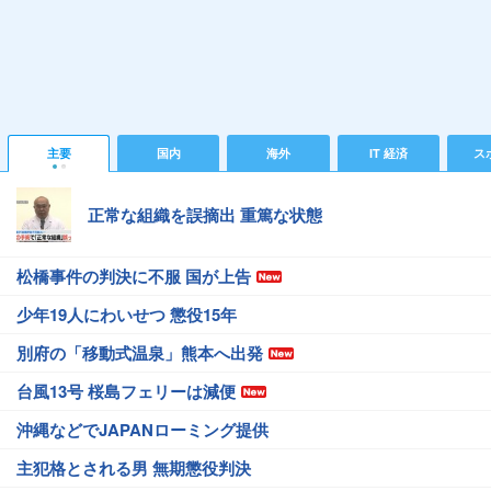
主要
国内
海外
IT 経済
ス
正常な組織を誤摘出 重篤な状態
松橋事件の判決に不服 国が上告
少年19人にわいせつ 懲役15年
別府の「移動式温泉」熊本へ出発
台風13号 桜島フェリーは減便
沖縄などでJAPANローミング提供
主犯格とされる男 無期懲役判決