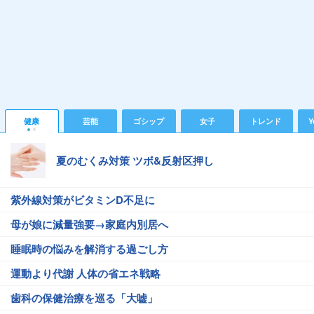
健康
芸能
ゴシップ
女子
トレンド
Y
夏のむくみ対策 ツボ&反射区押し
紫外線対策がビタミンD不足に
母が娘に減量強要→家庭内別居へ
睡眠時の悩みを解消する過ごし方
運動より代謝 人体の省エネ戦略
歯科の保健治療を巡る「大嘘」