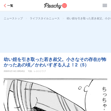
Peachy
一覧
>
>
幼い姪を引き取った若き叔父。小さ
ニューストップ
ライフスタイルニュース
幼い姪を引き取った若き叔父。小さなその存在が怖
かったあの頃／かわいすぎる人よ！2（5）
2026年6月14日 22時45分
写真：レタスクラブ