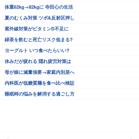
体重62kg→82kgに 寺田心の生活
夏のむくみ対策 ツボ&反射区押し
紫外線対策がビタミンD不足に
緑茶を飲むと死亡リスク低まる?
ヨーグルト いつ食べたらいい?
休みだが疲れる 隠れ疲労対策は
母が娘に減量強要→家庭内別居へ
内科医が低糖質麺を食べ比べ検証
睡眠時の悩みを解消する過ごし方