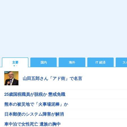
主要
国内
海外
IT 経済
ス
山田五郎さん「アド街」で名言
25歳国税職員が脱税か 懲戒免職
熊本の被災地で「火事場泥棒」か
日本郵便のシステム障害が解消
車中泊で女性死亡 遺族の胸中