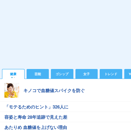
健康
芸能
ゴシップ
女子
トレンド
Y
キノコで血糖値スパイクを防ぐ
「モテるためのヒント」326人に
容姿と寿命 28年追跡で見えた差
あたりめ 血糖値を上げない理由