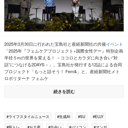
2025年3月30日に行われた宝島社と産経新聞社の共催
イベント
「2025年『フェムケアプロジェクト×国際女性デー』特別企画
半径５mの世界を変える！ －ココロとカラダに向き合い“対
話”につなげる2DAYS－」。宝島社が発行する12誌による合同
プロジェクト「もっと話そう！ Fem&」と、産経新聞社メト
ロポリターナ フェムケ
続きを読む
#ライフスタイルニュース
#生成AI
#SU
#ELLY
#筋トレ
#お土産
#出会い
#パソコン
#マンガ