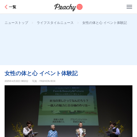
Peachy
一覧
>
>
女性の体と心 イベント体験記
ニューストップ
ライフスタイルニュース
女性の体と心 イベント体験記
2025年4月22日 9時0分
写真：FASHION BOX