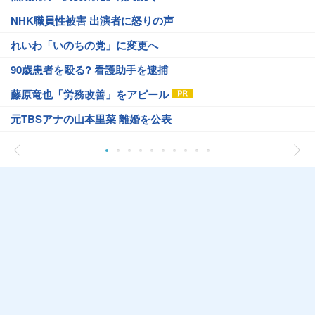
NHK職員性被害 出演者に怒りの声
れいわ「いのちの党」に変更へ
90歳患者を殴る? 看護助手を逮捕
藤原竜也「労務改善」をアピール
元TBSアナの山本里菜 離婚を公表