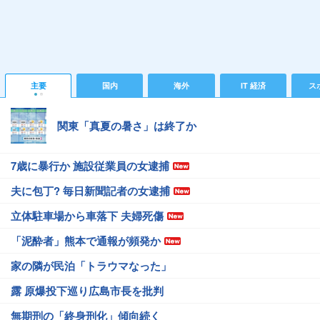
主要
国内
海外
IT 経済
ス
関東「真夏の暑さ」は終了か
7歳に暴行か 施設従業員の女逮捕
夫に包丁? 毎日新聞記者の女逮捕
立体駐車場から車落下 夫婦死傷
「泥酔者」熊本で通報が頻発か
家の隣が民泊「トラウマなった」
露 原爆投下巡り広島市長を批判
無期刑の「終身刑化」傾向続く