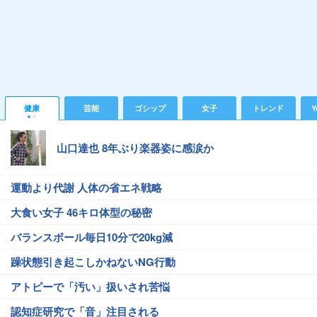
健康
芸能
ゴシップ
女子
トレンド
Y
山口達也 8年ぶり楽器姿に感涙か
運動より代謝 人体の省エネ戦略
大食い女子 46キロ体型の秘密
バランスボール毎日10分で20kg減
躁状態引き起こしかねないNG行動
アトピーで「汚い」扱いされ苦悩
認知症研究で「音」注目される