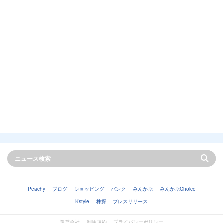
Peachy
ブログ
ショッピング
バンク
みんかぶ
みんかぶChoice
Kstyle
株探
プレスリリース
運営会社
利用規約
プライバシーポリシー