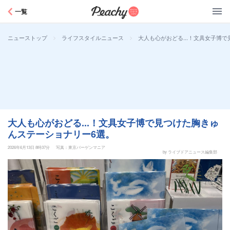
Peachy
一覧
>
>
大人も心がおどる...！文具女子博
ニューストップ
ライフスタイルニュース
大人も心がおどる...！文具女子博で見つけた胸きゅ
んステーショナリー6選。
2026年6月13日 8時37分
写真：東京バーゲンマニア
by ライブドアニュース編集部