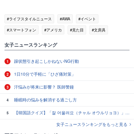
#ライフスタイルニュース
#AWA
#イベント
#スマートフォン
#アメリカ
#見た目
#文房具
#インテリア
女子ニュースランキング
躁状態引き起こしかねないNG行動
1
1日10分で手軽に「ひざ痛対策」
2
汗悩みが将来に影響？ 医師警鐘
3
睡眠時の悩みを解消する過ごし方
4
【韓国語クイズ】「잘 어울려요（チャル オウルリョヨ）」の意味は？褒め言葉です♡
5
女子ニュースランキングをもっと見る