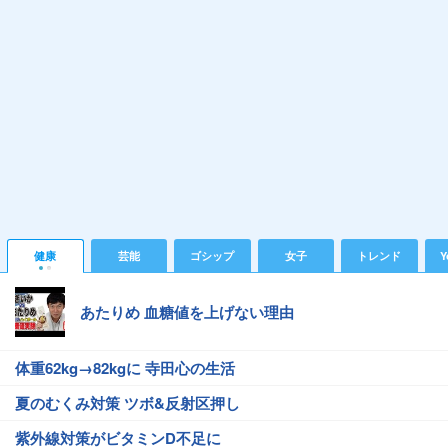
健康
芸能
ゴシップ
女子
トレンド
Y
あたりめ 血糖値を上げない理由
体重62kg→82kgに 寺田心の生活
夏のむくみ対策 ツボ&反射区押し
紫外線対策がビタミンD不足に