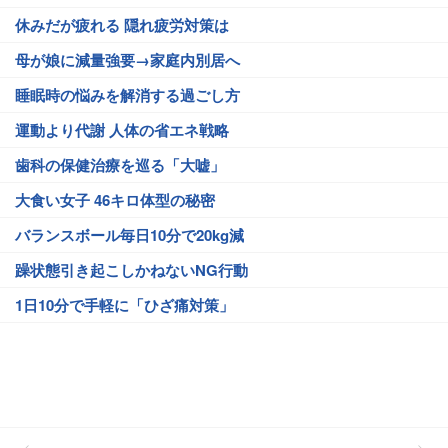
休みだが疲れる 隠れ疲労対策は
母が娘に減量強要→家庭内別居へ
睡眠時の悩みを解消する過ごし方
運動より代謝 人体の省エネ戦略
歯科の保健治療を巡る「大嘘」
大食い女子 46キロ体型の秘密
バランスボール毎日10分で20kg減
躁状態引き起こしかねないNG行動
1日10分で手軽に「ひざ痛対策」