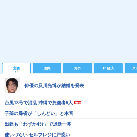
主要
国内
海外
IT 経済
ス
俳優の及川光博が結婚を発表
台風13号で混乱 沖縄で負傷者5人
子孫の帰省が「しんどい」と本音
出廷も「わずか4分」で退廷一幕
使いづらい セルフレジに戸惑い