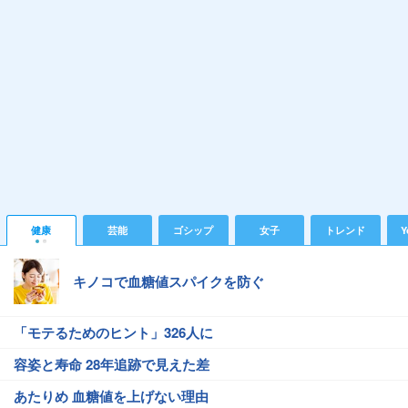
健康
芸能
ゴシップ
女子
トレンド
Y
キノコで血糖値スパイクを防ぐ
「モテるためのヒント」326人に
容姿と寿命 28年追跡で見えた差
あたりめ 血糖値を上げない理由