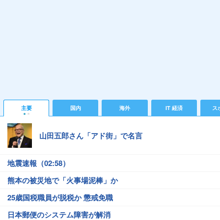
主要
国内
海外
IT 経済
ス
山田五郎さん「アド街」で名言
地震速報（02:58）
熊本の被災地で「火事場泥棒」か
25歳国税職員が脱税か 懲戒免職
日本郵便のシステム障害が解消