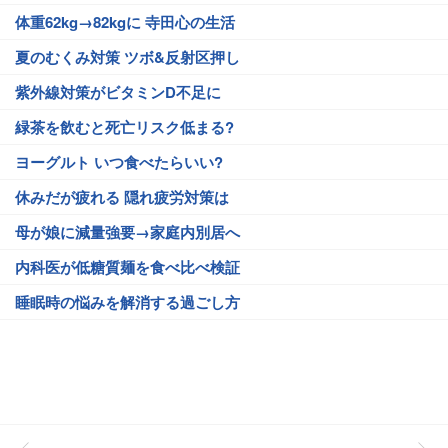
体重62kg→82kgに 寺田心の生活
夏のむくみ対策 ツボ&反射区押し
紫外線対策がビタミンD不足に
緑茶を飲むと死亡リスク低まる?
ヨーグルト いつ食べたらいい?
休みだが疲れる 隠れ疲労対策は
母が娘に減量強要→家庭内別居へ
内科医が低糖質麺を食べ比べ検証
睡眠時の悩みを解消する過ごし方