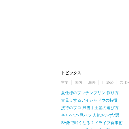
トピックス
主要
国内
海外
IT 経済
スポ
夏仕様のプッチンプリン 作り方
古見えするアイシャドウの特徴
接待のプロ 帰省手土産の選び方
キャベツ×豚バラ 人気おかず7選
SA飯で眠くなる？ドライブ食事術