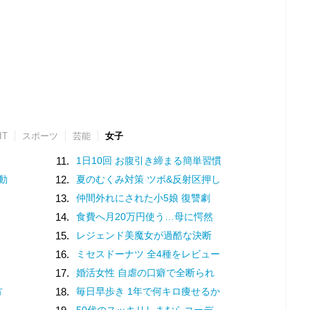
IT
スポーツ
芸能
女子
11.
1日10回 お腹引き締まる簡単習慣
動
12.
夏のむくみ対策 ツボ&反射区押し
13.
仲間外れにされた小5娘 復讐劇
14.
食費へ月20万円使う…母に愕然
15.
レジェンド美魔女が過酷な決断
16.
ミセスドーナツ 全4種をレビュー
17.
婚活女性 自虐の口癖で全断られ
方
18.
毎日早歩き 1年で何キロ痩せるか
50代のスッキリしまむらコーデ