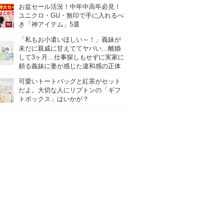
お盆セール活況！中年中高年必見！
ユニクロ・GU・無印で手に入れるべ
き「神アイテム」5選
「私もお小遣いほしい～！」義妹が
未だに親戚に甘えててヤバい…離婚
して3ヶ月…仕事探しもせずに実家に
頼る義妹に妻が感じた違和感の正体
可愛いトートバッグと紅茶がセット
だよ。大切な人にリプトンの「ギフ
トボックス」はいかが？