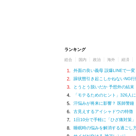
ランキング
総合
国内
政治
海外
経済
1.
外面の良い義母 誤爆LINEで一変
2.
躁状態引き起こしかねないNG行
3.
とうとう脱いだか 予想外の結末
4.
「モテるためのヒント」326人に
5.
汗悩みが将来に影響？ 医師警鐘
6.
古見えするアイシャドウの特徴
7.
1日10分で手軽に「ひざ痛対策」
8.
睡眠時の悩みを解消する過ごし
サイゼが化ける 神アレンジ