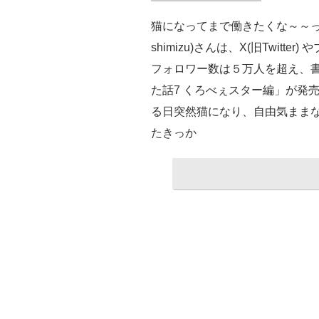
猫になってまで働きたくな～～っい
shimizu)さんは、X(旧Twitte
フォロワー数は５万人を超え、
た話7 くろべぇスター編」が発
る日突然猫になり、自由気まま
たきっか