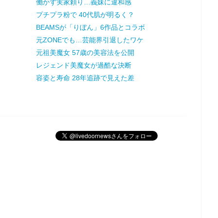
働かず実家頼り…義妹に違和感
プチプラ粉で 40代肌が明るく？
BEAMSが「りぼん」6作品とコラボ
元ZONEでも…芸能界引退したワケ
元祖美魔女 57歳の美容法を公開
レジェンド美魔女が過酷な決断
容姿と寿命 28年追跡で見えた差