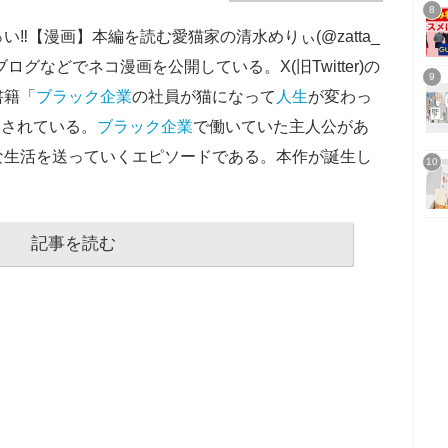
‼【漫画】本編を読む愛猫家の清水めりぃ(@zatta_
r) やブログなどでネコ漫画を公開している。X(旧Twitter)の
書籍「
ブラック企業
の社員が猫になって
人生
が変わっ
売されている。
ブラック企業
で働いていた主人公があ
な生活を送っていくエピソードである。本作が誕生し
記事を読む