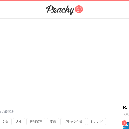
Ra
員の逆転劇
人気
ネタ
人生
軽減税率
妄想
ブラック企業
トレンド