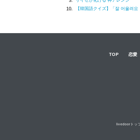
9.
10.
【韓国語クイズ】「잘 어울려요（チャル オウルリョヨ）」の意味は
TOP
恋愛
livedoorトッ