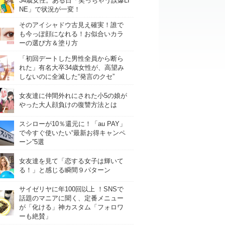
34歳女性。ある日「笑っちゃう誤爆LI
NE」で状況が一変！
そのアイシャドウ古見え確実！誰で
も今っぽ顔になれる！お似合いカラ
ーの選び方＆塗り方
「初回デートした男性全員から断ら
れた」有名大卒34歳女性が、高望み
しないのに全滅した“発言のクセ”
女友達に仲間外れにされた小5の娘が
やった大人顔負けの復讐方法とは
スシローが10％還元に！「au PAY」
で今すぐ使いたい“最新お得キャンペ
ーン”5選
女友達を見て「恋する女子は輝いて
る！」と感じる瞬間９パターン
サイゼリヤに年100回以上 ！SNSで
話題のマニアに聞く、定番メニュー
が「化ける」神カスタム「フォロワ
ーも絶賛」