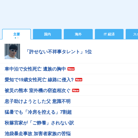
主要
国内
海外
IT 経済
ス
「許せない不祥事タレント」1位
車中泊で女性死亡 遺族の胸中
愛知で19歳女性死亡 線路に侵入?
被災の熊本 室外機の窃盗相次ぐ
息子助けようとした父 意識不明
猛暑でも「冷房を控える」7割超
秋篠宮家が「ご静養」されない訳
池袋暴走事故 加害者家族の苦悩