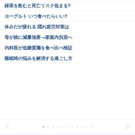
緑茶を飲むと死亡リスク低まる?
ヨーグルト いつ食べたらいい?
休みだが疲れる 隠れ疲労対策は
母が娘に減量強要→家庭内別居へ
内科医が低糖質麺を食べ比べ検証
睡眠時の悩みを解消する過ごし方