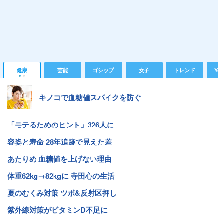
健康
芸能
ゴシップ
女子
トレンド
Y
キノコで血糖値スパイクを防ぐ
「モテるためのヒント」326人に
容姿と寿命 28年追跡で見えた差
あたりめ 血糖値を上げない理由
体重62kg→82kgに 寺田心の生活
夏のむくみ対策 ツボ&反射区押し
紫外線対策がビタミンD不足に