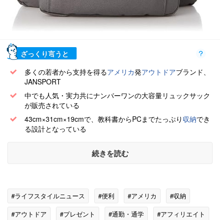
ざっくり言うと
多くの若者から支持を得る
アメリカ
発
アウトドア
ブランド、
JANSPORT
中でも人気・実力共にナンバーワンの大容量リュックサック
が販売されている
43cm×31cm×19cmで、教科書からPCまでたっぷり
収納
でき
る設計となっている
続きを読む
#ライフスタイルニュース
#便利
#アメリカ
#収納
#アウトドア
#プレゼント
#通勤・通学
#アフィリエイト