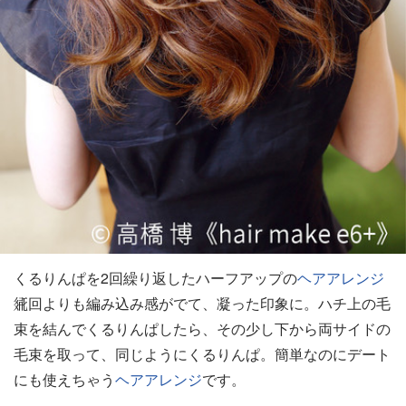
くるりんぱを2回繰り返したハーフアップの
ヘアアレンジ
𗿋回よりも編み込み感がでて、凝った印象に。ハチ上の毛
束を結んでくるりんぱしたら、その少し下から両サイドの
毛束を取って、同じようにくるりんぱ。簡単なのにデート
にも使えちゃう
ヘアアレンジ
です。