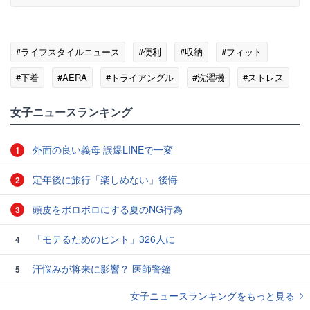
#ライフスタイルニュース
#便利
#収納
#フィット
#下着
#AERA
#トライアングル
#洗濯機
#ストレス
女子ニュースランキング
外面の良い義母 誤爆LINEで一変
1
定年後に旅行「楽しめない」後悔
2
頭皮をボロボロにする夏のNG行為
3
「モテるためのヒント」326人に
4
汗悩みが将来に影響？ 医師警鐘
5
女子ニュースランキングをもっと見る