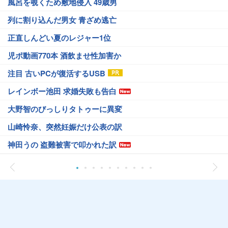
風呂を覗くため敷地侵入 49歳男
列に割り込んだ男女 青ざめ逃亡
正直しんどい夏のレジャー1位
児ポ動画770本 酒飲ませ性加害か
注目 古いPCが復活するUSB
レインボー池田 求婚失敗も告白
大野智のびっしりタトゥーに異変
山崎怜奈、突然妊娠だけ公表の訳
神田うの 盗難被害で叩かれた訳