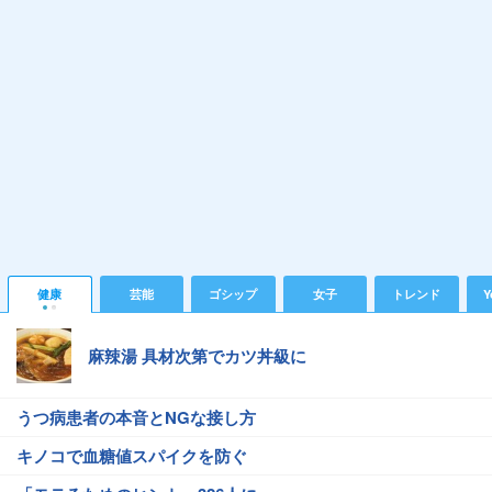
健康
芸能
ゴシップ
女子
トレンド
Y
麻辣湯 具材次第でカツ丼級に
うつ病患者の本音とNGな接し方
キノコで血糖値スパイクを防ぐ