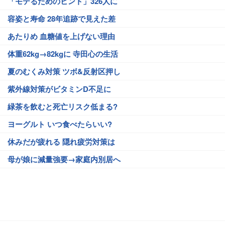
「モテるためのヒント」326人に
容姿と寿命 28年追跡で見えた差
あたりめ 血糖値を上げない理由
体重62kg→82kgに 寺田心の生活
夏のむくみ対策 ツボ&反射区押し
紫外線対策がビタミンD不足に
緑茶を飲むと死亡リスク低まる?
ヨーグルト いつ食べたらいい?
休みだが疲れる 隠れ疲労対策は
母が娘に減量強要→家庭内別居へ