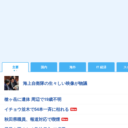
主要
国内
海外
IT 経済
ス
海上自衛隊の生々しい映像が物議
槍ヶ岳に遺体 周辺で19歳不明
イチョウ並木で54本一斉に枯れる
秋田県職員、報道対応で喫煙