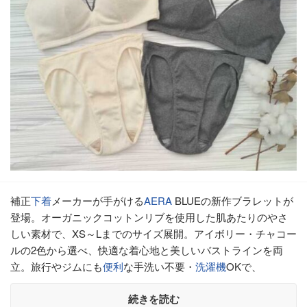
補正
下着
メーカーが手がける
AERA
BLUEの新作ブラレットが
登場。オーガニックコットンリブを使用した肌あたりのやさ
しい素材で、XS～Lまでのサイズ展開。アイボリー・チャコー
ルの2色から選べ、快適な着心地と美しいバストラインを両
立。旅行やジムにも
便利
な手洗い不要・
洗濯機
OKで、
続きを読む