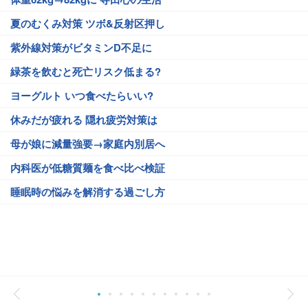
夏のむくみ対策 ツボ&反射区押し
紫外線対策がビタミンD不足に
緑茶を飲むと死亡リスク低まる?
ヨーグルト いつ食べたらいい?
休みだが疲れる 隠れ疲労対策は
母が娘に減量強要→家庭内別居へ
内科医が低糖質麺を食べ比べ検証
睡眠時の悩みを解消する過ごし方