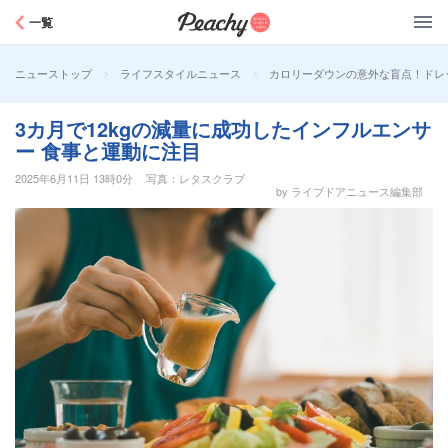
Peachy
一覧
>
>
カロリーダウンの意外な盲点！ドレ
ニューストップ
ライフスタイルニュース
3カ月で12kgの減量に成功したインフルエンサ
ー 食事と運動に注目
2025年6月11日 13時0分
写真：レタスクラブ
by ライブドアニュース編集部