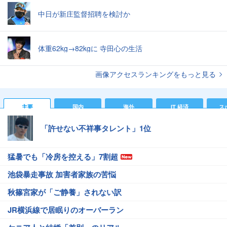
中日が新庄監督招聘を検討か
体重62kg→82kgに 寺田心の生活
画像アクセスランキングをもっと見る
主要
国内
海外
IT 経済
ス
「許せない不祥事タレント」1位
猛暑でも「冷房を控える」7割超
池袋暴走事故 加害者家族の苦悩
秋篠宮家が「ご静養」されない訳
JR横浜線で居眠りのオーバーラン