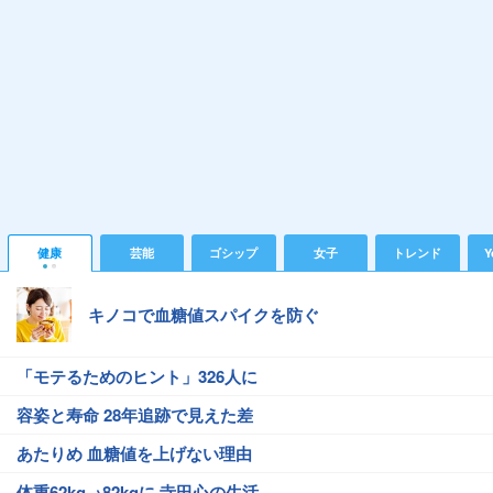
健康
芸能
ゴシップ
女子
トレンド
Y
キノコで血糖値スパイクを防ぐ
「モテるためのヒント」326人に
容姿と寿命 28年追跡で見えた差
あたりめ 血糖値を上げない理由
体重62kg→82kgに 寺田心の生活