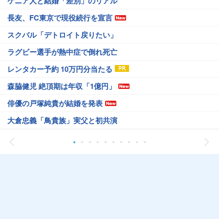
ケニア人と結婚「差別」のリアル
長友、FC東京で現役続行を宣言
スクバル「デトロイト戻りたい」
ラグビー選手が熱中症で倒れ死亡
レンタカー予約 10万円分当たる
森脇健児 絶頂期は年収「1億円」
俳優の戸塚純貴が結婚を発表
大倉忠義「鳥貴族」実父と初共演