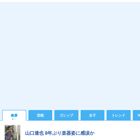
健康
芸能
ゴシップ
女子
トレンド
Y
山口達也 8年ぶり楽器姿に感涙か