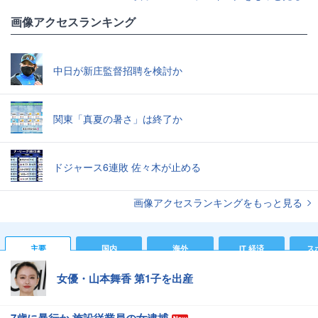
画像アクセスランキング
中日が新庄監督招聘を検討か
関東「真夏の暑さ」は終了か
ドジャース6連敗 佐々木が止める
画像アクセスランキングをもっと見る
主要
国内
海外
IT 経済
ス
女優・山本舞香 第1子を出産