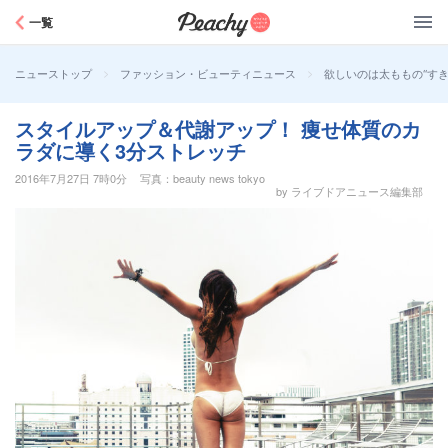
Peachy
一覧
>
>
欲しいのは太ももの“すき
ニューストップ
ファッション・ビューティニュース
スタイルアップ＆代謝アップ！ 痩せ体質のカ
ラダに導く3分ストレッチ
2016年7月27日 7時0分
写真：beauty news tokyo
by ライブドアニュース編集部