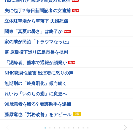
7歳に暴行か 施設従業員の女逮捕
夫に包丁? 毎日新聞記者の女逮捕
立体駐車場から車落下 夫婦死傷
関東「真夏の暑さ」は終了か
家の隣が民泊「トラウマなった」
露 原爆投下巡り広島市長を批判
「泥酔者」熊本で通報が頻発か
NHK職員性被害 出演者に怒りの声
無期刑の「終身刑化」傾向続く
れいわ「いのちの党」に変更へ
90歳患者を殴る? 看護助手を逮捕
藤原竜也「労務改善」をアピール