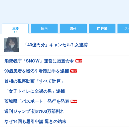
主要
国内
海外
IT 経済
ス
「43億円分」キャンセル? 女逮捕
消費者庁「SNOW」運営に措置命令
90歳患者を殴る? 看護助手を逮捕
首相の視察動画「すべて計算」
「女子トイレに全裸の男」逮捕
茨城県「パスポート」発行を発表
週刊ジャンプ 初の100万部割れ
なぜ14回も忌引申請 驚きの結末