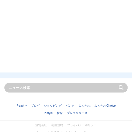
Peachy
ブログ
ショッピング
バンク
みんかぶ
みんかぶChoice
Kstyle
株探
プレスリリース
運営会社
利用規約
プライバシーポリシー