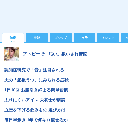
健康
芸能
ゴシップ
女子
トレンド
Y
アトピーで「汚い」扱いされ苦悩
認知症研究で「音」注目される
夫の「産後うつ」にみられる症状
1日10回 お腹引き締まる簡単習慣
太りにくいアイス 栄養士が解説
血圧を下げる飲みもの 選び方は
毎日早歩き 1年で何キロ痩せるか