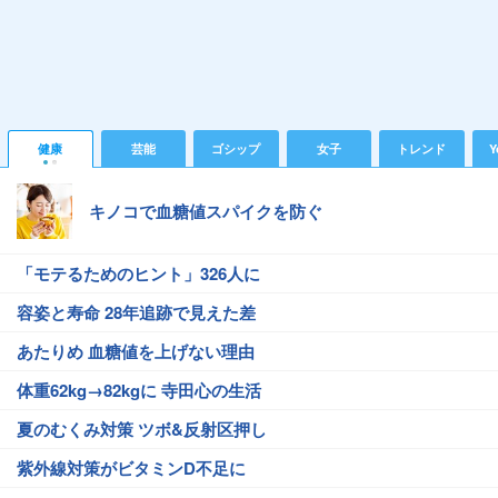
健康
芸能
ゴシップ
女子
トレンド
Y
キノコで血糖値スパイクを防ぐ
「モテるためのヒント」326人に
容姿と寿命 28年追跡で見えた差
あたりめ 血糖値を上げない理由
体重62kg→82kgに 寺田心の生活
夏のむくみ対策 ツボ&反射区押し
紫外線対策がビタミンD不足に