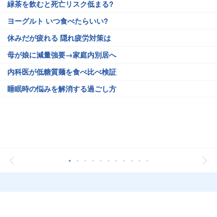
緑茶を飲むと死亡リスク低まる?
ヨーグルト いつ食べたらいい?
休みだが疲れる 隠れ疲労対策は
母が娘に減量強要→家庭内別居へ
内科医が低糖質麺を食べ比べ検証
睡眠時の悩みを解消する過ごし方