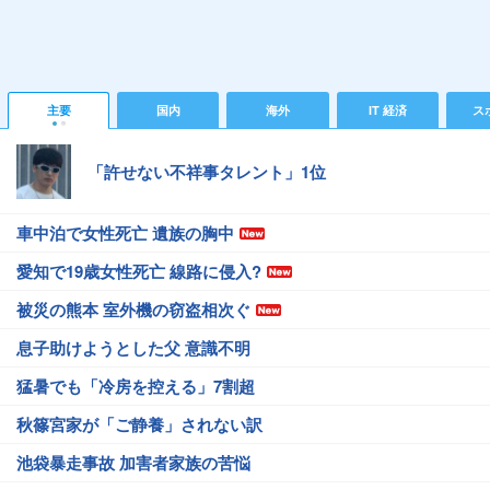
主要
国内
海外
IT 経済
ス
「許せない不祥事タレント」1位
車中泊で女性死亡 遺族の胸中
愛知で19歳女性死亡 線路に侵入?
被災の熊本 室外機の窃盗相次ぐ
息子助けようとした父 意識不明
猛暑でも「冷房を控える」7割超
秋篠宮家が「ご静養」されない訳
池袋暴走事故 加害者家族の苦悩