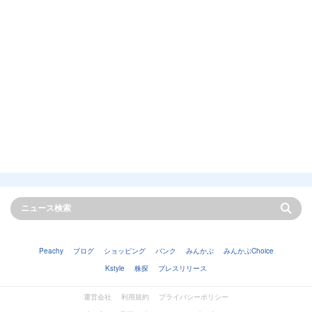
Peachy
ブログ
ショッピング
バンク
みんかぶ
みんかぶChoice
Kstyle
株探
プレスリリース
運営会社
利用規約
プライバシーポリシー