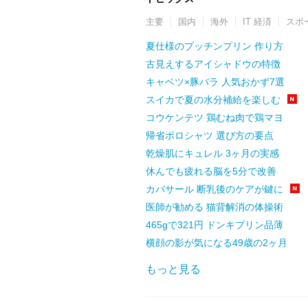
主要
国内
海外
IT 経済
スポ
夏仕様のプッチンプリン 作り方
古見えするアイシャドウの特徴
キャベツ×豚バラ 人気おかず7選
スイカで夏の水分補給を楽しむ
コウケンテツ 鶏むね肉で鶏マヨ
帰省ポロシャツ 選び方の要点
乾燥肌にキュレル 3ヶ月の実感
休んでも疲れる脳を5分で改善
カバサール 断乳後のケアが鍵に
医師が勧める 猫背解消の体操術
465gで321円 ドンキプリン品薄
横顔の影が気になる49歳の2ヶ月
もっと見る