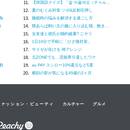
に
11.
【韓国語クイズ】「잘 어울려요（チャル オウルリョヨ）」の意味は？褒め言葉です♡
12.
夏のむくみ対策 ツボ&反射区押し
為
13.
睡眠時の悩みを解消する過ごし方
悔
14.
隙あらば飼い主の服に入り込む猫。飽きないのかなと動きを見ていると
15.
女友達と彼氏が婚約破棄? ニヤリ
16.
1日10分で手軽に「ひざ痛対策」
17.
サイゼが化ける 神アレンジ
18.
元ZONEでも…芸能界引退したワケ
動
19.
au PAY スシロー10%還元など5選
に
20.
横顔の影が気になる49歳の2ヶ月
ファッション・ビューティ
カルチャー
グルメ