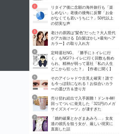
リタイア後に念願の海外旅行も「楽
しめない」老後の後悔に反響「お金
がなくても若いうちに？」50代以上
の切実な声
老けの原因は“髪色”だった？大人世代
がアカ抜ける【白髪ぼかし×最旬ヘア
カラー】の取り入れ方
定時退社NG、「勝手にトイレに行
く」もNG!?トイレに行く回数も咎め
られ、精神が弱って退社「私の人生
どこから狂った？」【作者に聞く】
そのアイシャドウ古見え確実！誰で
も今っぽ顔になれる！お似合いカラ
ーの選び方＆塗り方
売り切れ続出で入手困難！ドンキ4軒
回ってついに発見した「321円のメガ
サイズスイーツ」が凄すぎた
「婚約破棄とかざまあみろ…」女友
達の彼氏を狙う女が、厳しい現実に
直面した話