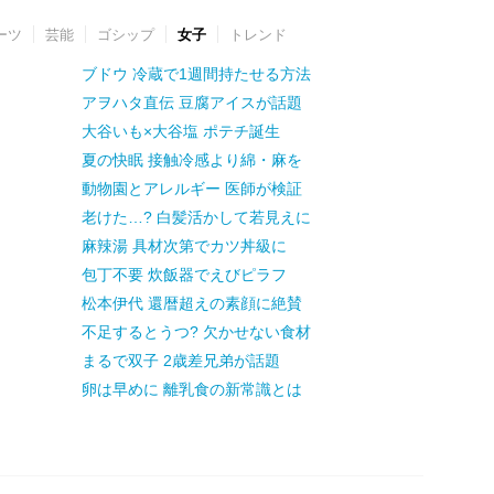
ーツ
芸能
ゴシップ
女子
トレンド
ブドウ 冷蔵で1週間持たせる方法
アヲハタ直伝 豆腐アイスが話題
大谷いも×大谷塩 ポテチ誕生
夏の快眠 接触冷感より綿・麻を
動物園とアレルギー 医師が検証
老けた…? 白髪活かして若見えに
麻辣湯 具材次第でカツ丼級に
包丁不要 炊飯器でえびピラフ
松本伊代 還暦超えの素顔に絶賛
不足するとうつ? 欠かせない食材
まるで双子 2歳差兄弟が話題
卵は早めに 離乳食の新常識とは