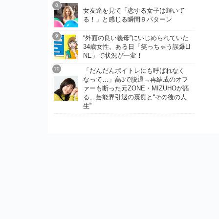
女友達を見て「恋する女子は輝いて
る！」と感じる瞬間９パターン
“外面の良い義母”にいじめられていた
34歳女性。ある日「笑っちゃう誤爆LI
NE」で状況が一変！
「だんだんボイトレにも呼ばれなく
なって…」高3で脱退→再結成のオフ
ァーも断った元ZONE・MIZUHOが語
る、芸能界引退の裏側と“その後の人
生”