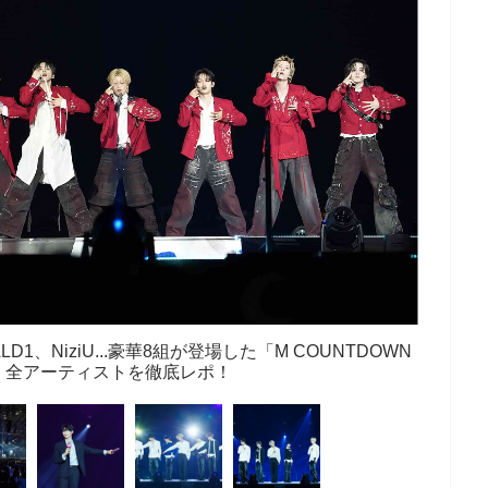
LD1、NiziU...豪華8組が登場した「M COUNTDOWN
E」全アーティストを徹底レポ！