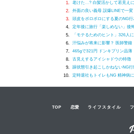
1.
老けた…? 白髪活かして若見え
2.
外面の良い義母 誤爆LINEで一変
3.
頭皮をボロボロにする夏のNG行
4.
定年後に旅行「楽しめない」後
5.
「モテるためのヒント」326人に
6.
汗悩みが将来に影響？ 医師警鐘
7.
465gで321円 ドンキプリン品薄
8.
古見えするアイシャドウの特徴
9.
躁状態引き起こしかねないNG行
10.
定時退社もトイレもNG 精神病
TOP
恋愛
ライフスタイル