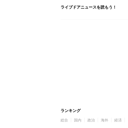
ライブドアニュースを読もう！
ランキング
総合
国内
政治
海外
経済