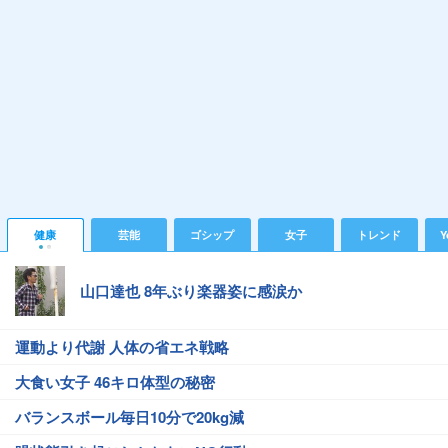
健康
芸能
ゴシップ
女子
トレンド
Y
山口達也 8年ぶり楽器姿に感涙か
運動より代謝 人体の省エネ戦略
大食い女子 46キロ体型の秘密
バランスボール毎日10分で20kg減