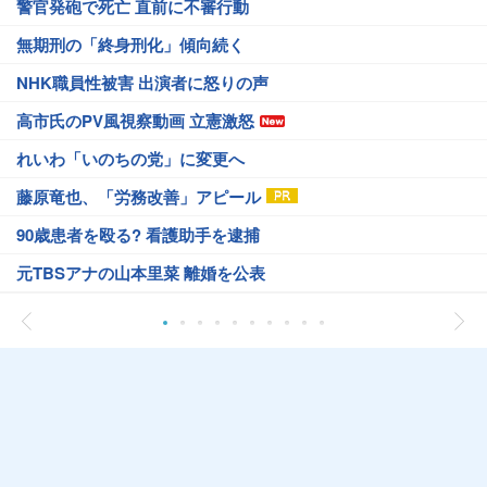
警官発砲で死亡 直前に不審行動
無期刑の「終身刑化」傾向続く
NHK職員性被害 出演者に怒りの声
高市氏のPV風視察動画 立憲激怒
れいわ「いのちの党」に変更へ
藤原竜也、「労務改善」アピール
90歳患者を殴る? 看護助手を逮捕
元TBSアナの山本里菜 離婚を公表