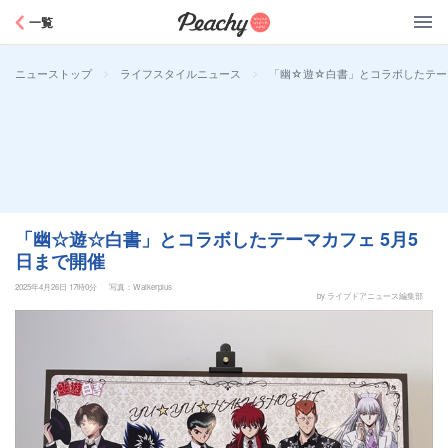
Peachy
一覧
>
>
「幽☆遊☆白書」とコラボしたテーマ
ニューストップ
ライフスタイルニュース
「幽☆遊☆白書」とコラボしたテーマカフェ 5月5
日まで開催
2025年4月26日 17時0分
写真：Walkerplus
by ライブドアニュース編集部