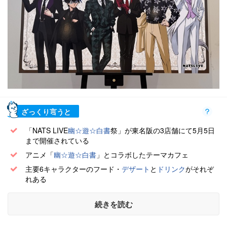
ざっくり言うと
「NATS LIVE
幽☆遊☆白書
祭」が東名阪の3店舗にて5月5日
まで開催されている
アニメ「
幽☆遊☆白書
」とコラボしたテーマカフェ
主要6キャラクターのフード・
デザート
と
ドリンク
がそれぞ
れある
続きを読む