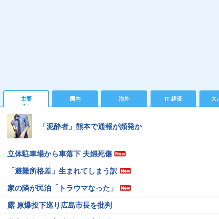
主要
国内
海外
IT 経済
ス
「泥酔者」熊本で通報が頻発か
立体駐車場から車落下 夫婦死傷
「避難所格差」生まれてしまう訳
家の隣が民泊「トラウマなった」
露 原爆投下巡り広島市長を批判