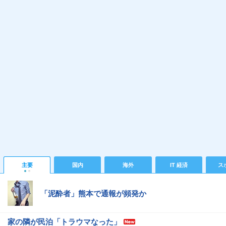
主要
国内
海外
IT 経済
ス
「泥酔者」熊本で通報が頻発か
家の隣が民泊「トラウマなった」