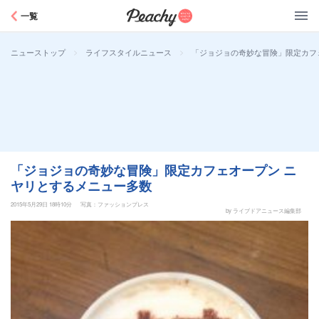
Peachy
一覧
>
>
「ジョジョの奇妙な冒険」限定カフ
ニューストップ
ライフスタイルニュース
「ジョジョの奇妙な冒険」限定カフェオープン ニ
ヤリとするメニュー多数
2015年5月29日 18時10分
写真：ファッションプレス
by ライブドアニュース編集部