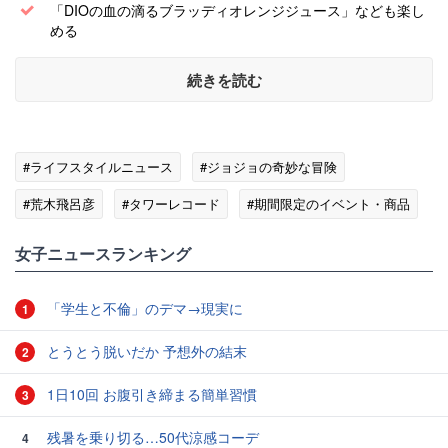
「DIOの血の滴るブラッディオレンジジュース」なども楽し
める
続きを読む
#ライフスタイルニュース
#ジョジョの奇妙な冒険
#荒木飛呂彦
#タワーレコード
#期間限定のイベント・商品
女子ニュースランキング
「学生と不倫」のデマ→現実に
1
とうとう脱いだか 予想外の結末
2
1日10回 お腹引き締まる簡単習慣
3
残暑を乗り切る…50代涼感コーデ
4