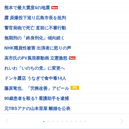
熊本で最大震度4の地震
露 原爆投下巡り広島市長を批判
警官発砲で死亡 直前に不審行動
無期刑の「終身刑化」傾向続く
NHK職員性被害 出演者に怒りの声
高市氏のPV風視察動画 立憲激怒
れいわ「いのちの党」に変更へ
ドンキ露店 うなぎで食中毒14人
藤原竜也、「労務改善」アピール
90歳患者を殴る? 看護助手を逮捕
元TBSアナの山本里菜 離婚を公表