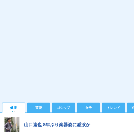
健康
芸能
ゴシップ
女子
トレンド
Y
山口達也 8年ぶり楽器姿に感涙か