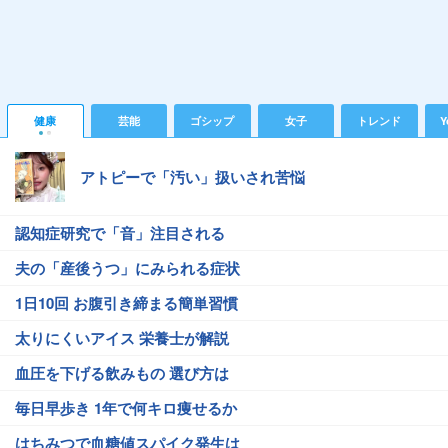
健康
芸能
ゴシップ
女子
トレンド
Y
アトピーで「汚い」扱いされ苦悩
認知症研究で「音」注目される
夫の「産後うつ」にみられる症状
1日10回 お腹引き締まる簡単習慣
太りにくいアイス 栄養士が解説
血圧を下げる飲みもの 選び方は
毎日早歩き 1年で何キロ痩せるか
はちみつで血糖値スパイク発生は