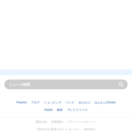
Peachy
ブログ
ショッピング
バンク
みんかぶ
みんかぶChoice
Kstyle
株探
プレスリリース
運営会社
利用規約
プライバシーポリシー
livedoorお客様サポートセンター
livedoor