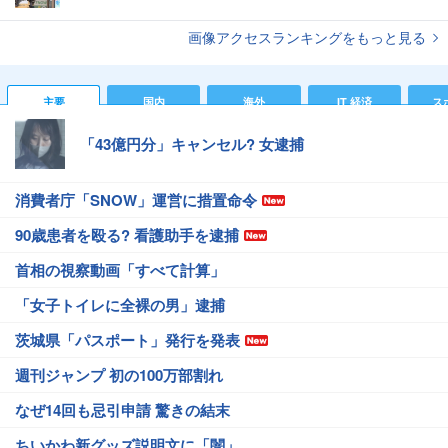
画像アクセスランキングをもっと見る
主要
国内
海外
IT 経済
ス
「43億円分」キャンセル? 女逮捕
消費者庁「SNOW」運営に措置命令
90歳患者を殴る? 看護助手を逮捕
首相の視察動画「すべて計算」
「女子トイレに全裸の男」逮捕
茨城県「パスポート」発行を発表
週刊ジャンプ 初の100万部割れ
なぜ14回も忌引申請 驚きの結末
ちいかわ新グッズ説明文に「闇」