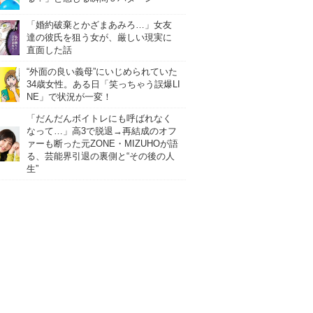
「婚約破棄とかざまあみろ…」女友
達の彼氏を狙う女が、厳しい現実に
直面した話
“外面の良い義母”にいじめられていた
34歳女性。ある日「笑っちゃう誤爆LI
NE」で状況が一変！
「だんだんボイトレにも呼ばれなく
なって…」高3で脱退→再結成のオフ
ァーも断った元ZONE・MIZUHOが語
る、芸能界引退の裏側と“その後の人
生”