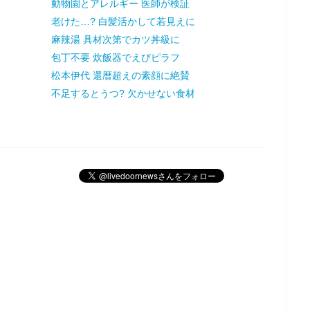
動物園とアレルギー 医師が検証
老けた…? 白髪活かして若見えに
麻辣湯 具材次第でカツ丼級に
包丁不要 炊飯器でえびピラフ
松本伊代 還暦超えの素顔に絶賛
不足するとうつ? 欠かせない食材