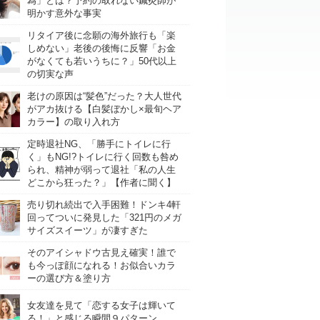
為」とは？予約の取れない鍼灸師が
明かす意外な事実
リタイア後に念願の海外旅行も「楽
しめない」老後の後悔に反響「お金
がなくても若いうちに？」50代以上
の切実な声
老けの原因は“髪色”だった？大人世代
がアカ抜ける【白髪ぼかし×最旬ヘア
カラー】の取り入れ方
定時退社NG、「勝手にトイレに行
く」もNG!?トイレに行く回数も咎め
られ、精神が弱って退社「私の人生
どこから狂った？」【作者に聞く】
売り切れ続出で入手困難！ドンキ4軒
回ってついに発見した「321円のメガ
サイズスイーツ」が凄すぎた
そのアイシャドウ古見え確実！誰で
も今っぽ顔になれる！お似合いカラ
ーの選び方＆塗り方
女友達を見て「恋する女子は輝いて
る！」と感じる瞬間９パターン