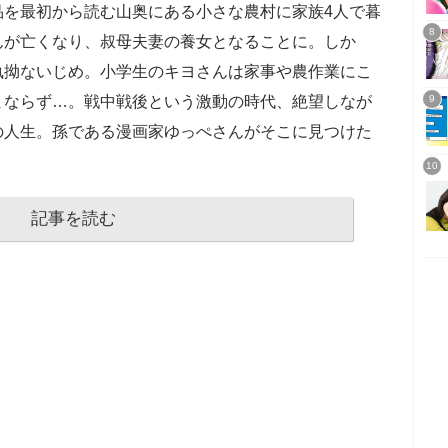
品を最初から読む山奥にある小さな農村に家族4人で暮
んが亡くなり、叔母夫妻の養女となることに。しか
執拗ないじめ。小学生のキヨさんは家事や農作業にこ
まならず…。戦中戦後という激動の時代、絶望しなが
の人生。孫である漫画家ゆっぺさんがそこに見つけた
記事を読む