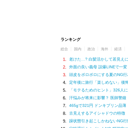
ランキング
総合
国内
政治
海外
経済
1.
老けた…? 白髪活かして若見え
2.
外面の良い義母 誤爆LINEで一変
3.
頭皮をボロボロにする夏のNG行
4.
定年後に旅行「楽しめない」後
5.
「モテるためのヒント」326人に
6.
汗悩みが将来に影響？ 医師警鐘
7.
465gで321円 ドンキプリン品薄
8.
古見えするアイシャドウの特徴
9.
躁状態引き起こしかねないNG行