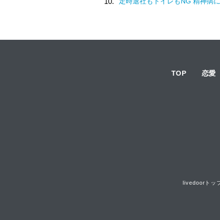
10.
定時退社もトイレもNG 精神病
TOP
恋愛
livedoorトッ