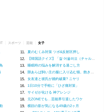
IT
スポーツ
芸能
女子
に
11.
夏のむくみ対策 ツボ&反射区押し
12.
【韓国語クイズ】「잘 어울려요（チャル オウルリョヨ）」の意味は？褒め言葉です♡
為
13.
睡眠時の悩みを解消する過ごし方
悔
14.
隙あらば飼い主の服に入り込む猫。飽きないのかなと動きを見ていると
15.
女友達と彼氏が婚約破棄? ニヤリ
16.
1日10分で手軽に「ひざ痛対策」
17.
サイゼが化ける 神アレンジ
18.
元ZONEでも…芸能界引退したワケ
動
19.
横顔の影が気になる49歳の2ヶ月