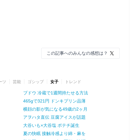
この記事へのみんなの感想は？
ーツ
芸能
ゴシップ
女子
トレンド
ブドウ 冷蔵で1週間持たせる方法
465gで321円 ドンキプリン品薄
横顔の影が気になる49歳の2ヶ月
アヲハタ直伝 豆腐アイスが話題
大谷いも×大谷塩 ポテチ誕生
夏の快眠 接触冷感より綿・麻を