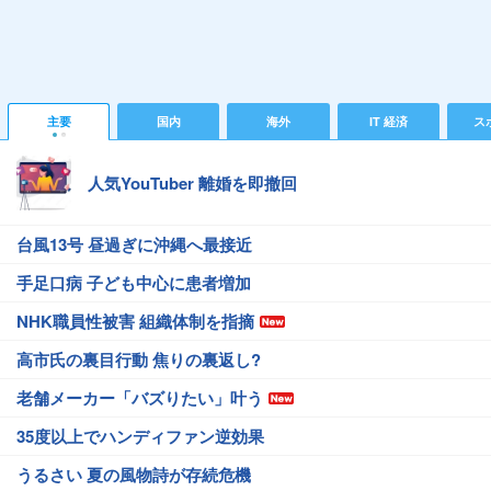
主要
国内
海外
IT 経済
ス
人気YouTuber 離婚を即撤回
台風13号 昼過ぎに沖縄へ最接近
手足口病 子ども中心に患者増加
NHK職員性被害 組織体制を指摘
高市氏の裏目行動 焦りの裏返し?
老舗メーカー「バズりたい」叶う
35度以上でハンディファン逆効果
うるさい 夏の風物詩が存続危機