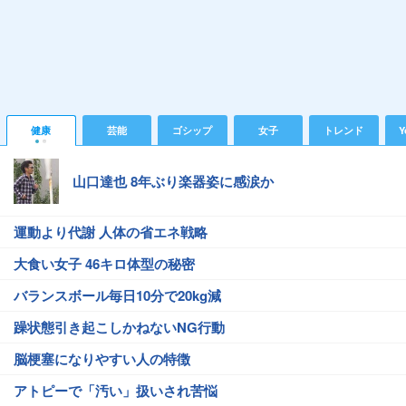
健康
芸能
ゴシップ
女子
トレンド
Y
山口達也 8年ぶり楽器姿に感涙か
運動より代謝 人体の省エネ戦略
大食い女子 46キロ体型の秘密
バランスボール毎日10分で20kg減
躁状態引き起こしかねないNG行動
脳梗塞になりやすい人の特徴
アトピーで「汚い」扱いされ苦悩