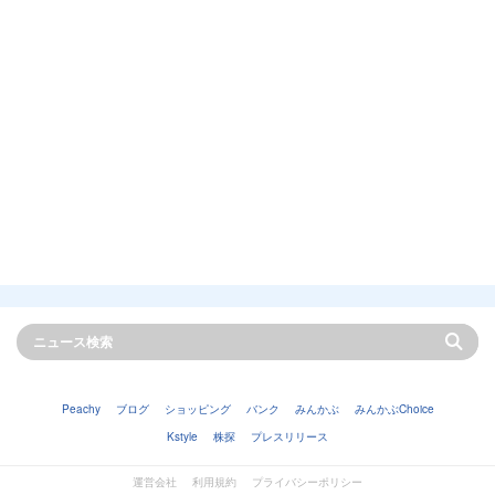
Peachy
ブログ
ショッピング
バンク
みんかぶ
みんかぶChoice
Kstyle
株探
プレスリリース
運営会社
利用規約
プライバシーポリシー