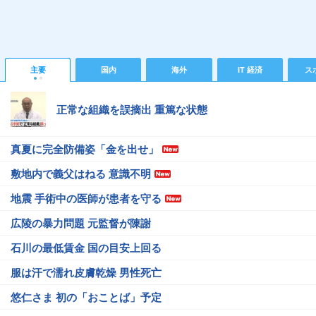
主要
国内
海外
IT 経済
ス
正常な組織を誤摘出 重篤な状態
真夏に完全防備姿「金を出せ」
敷地内で義父はねる 意識不明
地震 手術中の医師が患者を守る
広陵の暴力問題 元監督が陳謝
石川の最低賃金 国の目安上回る
服は汗で濡れ皮膚乾燥 男性死亡
悠仁さま 初の「おことば」予定