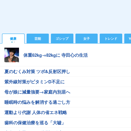
健康
芸能
ゴシップ
女子
トレンド
Y
体重62kg→82kgに 寺田心の生活
夏のむくみ対策 ツボ&反射区押し
紫外線対策がビタミンD不足に
母が娘に減量強要→家庭内別居へ
睡眠時の悩みを解消する過ごし方
運動より代謝 人体の省エネ戦略
歯科の保健治療を巡る「大嘘」