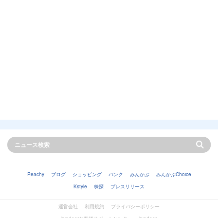
Peachy
ブログ
ショッピング
バンク
みんかぶ
みんかぶChoice
Kstyle
株探
プレスリリース
運営会社
利用規約
プライバシーポリシー