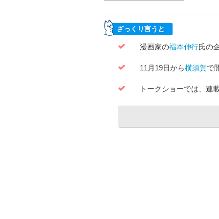
ざっくり言うと
漫画家の
福本伸行
氏の
11月19日から
横須賀
で
トークショーでは、連