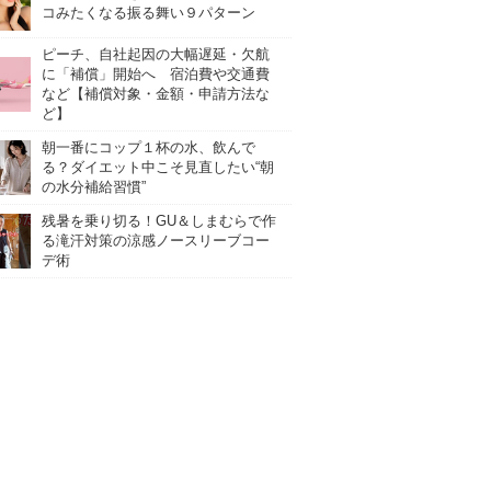
コみたくなる振る舞い９パターン
ピーチ、自社起因の大幅遅延・欠航
に「補償」開始へ 宿泊費や交通費
など【補償対象・金額・申請方法な
ど】
朝一番にコップ１杯の水、飲んで
る？ダイエット中こそ見直したい“朝
の水分補給習慣”
残暑を乗り切る！GU＆しまむらで作
る滝汗対策の涼感ノースリーブコー
デ術