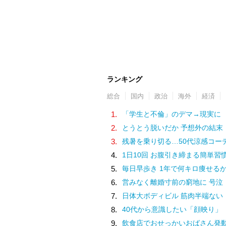
ランキング
総合
国内
政治
海外
経済
1.
「学生と不倫」のデマ→現実に
2.
とうとう脱いだか 予想外の結末
3.
残暑を乗り切る…50代涼感コー
4.
1日10回 お腹引き締まる簡単習
5.
毎日早歩き 1年で何キロ痩せる
6.
営みなく離婚寸前の窮地に 号泣
7.
日体大ボディビル 筋肉半端ない
8.
40代から意識したい「顔映り」
9.
飲食店でおせっかいおばさん発