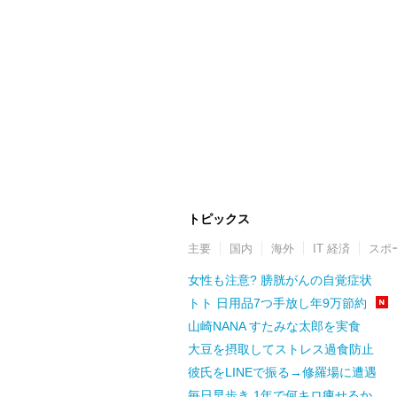
トピックス
主要
国内
海外
IT 経済
スポ
女性も注意? 膀胱がんの自覚症状
トト 日用品7つ手放し年9万節約
山崎NANA すたみな太郎を実食
大豆を摂取してストレス過食防止
彼氏をLINEで振る→修羅場に遭遇
毎日早歩き 1年で何キロ痩せるか