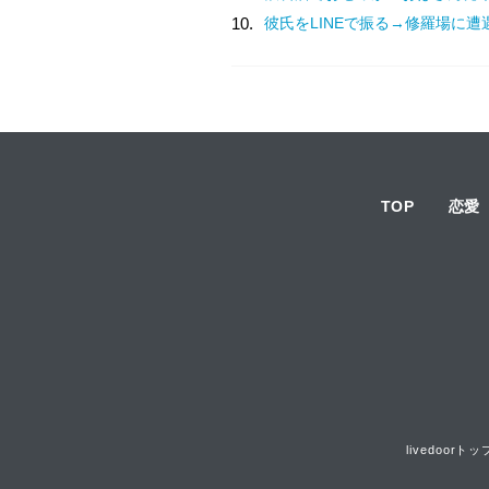
10.
彼氏をLINEで振る→修羅場に遭
TOP
恋愛
livedoorトッ