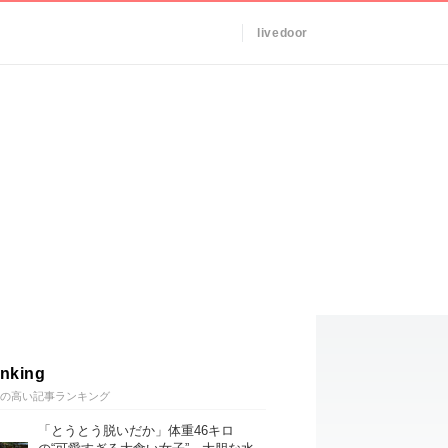
livedoor
nking
の高い記事ランキング
「とうとう脱いだか」体重46キロ