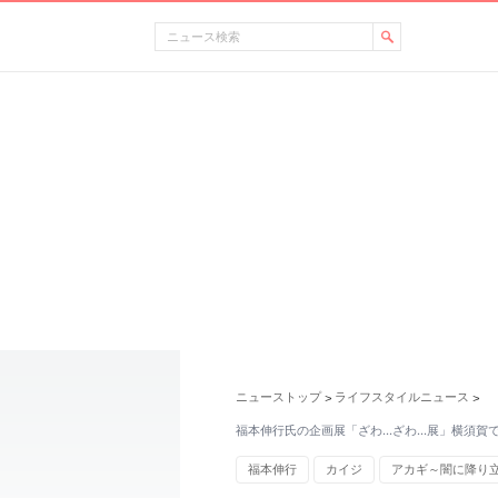
ニューストップ
ライフスタイルニュース
>
>
福本伸行氏の企画展「ざわ…ざわ…展」横須賀
福本伸行
カイジ
アカギ～闇に降り