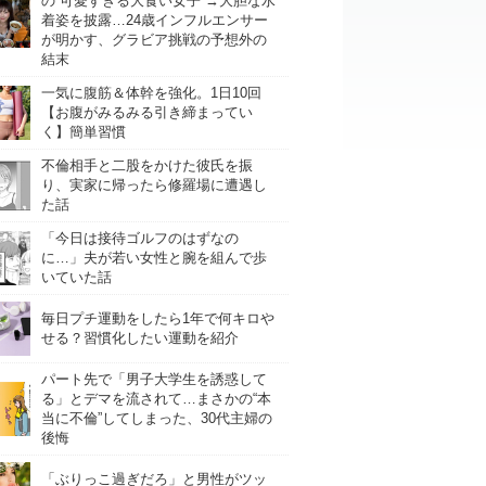
の“可愛すぎる大食い女子”→大胆な水
着姿を披露…24歳インフルエンサー
が明かす、グラビア挑戦の予想外の
結末
一気に腹筋＆体幹を強化。1日10回
【お腹がみるみる引き締まってい
く】簡単習慣
不倫相手と二股をかけた彼氏を振
り、実家に帰ったら修羅場に遭遇し
た話
「今日は接待ゴルフのはずなの
に…」夫が若い女性と腕を組んで歩
いていた話
毎日プチ運動をしたら1年で何キロや
せる？習慣化したい運動を紹介
パート先で「男子大学生を誘惑して
る」とデマを流されて…まさかの“本
当に不倫”してしまった、30代主婦の
後悔
「ぶりっこ過ぎだろ」と男性がツッ