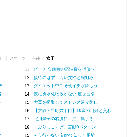
IT
スポーツ
芸能
女子
11.
ピーチ 欠航時の宿泊費を補償へ
12.
接待のはず…若い女性と腕組み
デ
13.
ダイエット中こそ朝イチ水飲もう
慣
14.
夜に炭水化物抜かない 痩せ習慣
か
15.
大豆を摂取してストレス過食防止
16.
【大阪・谷町六丁目】10歳の自分と交わした約束。名店での猛修業を経てオープンした「ma journée（マジョルネ）」が提案する、日常に寄り添うフランス菓子
17.
北川景子の右胸に…注目集まる
18.
「ぶりっこすぎ」言動9パターン
動
19.
もう行かない 初めて知った距離