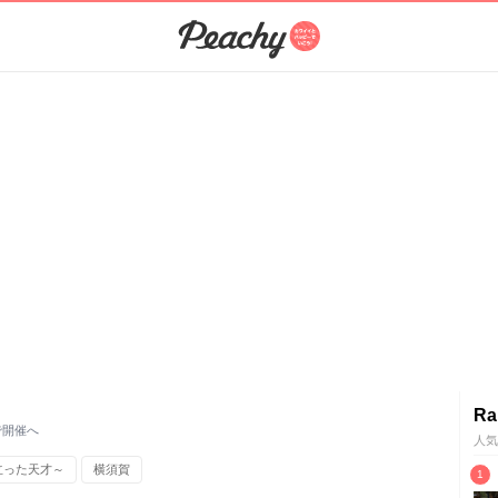
Ra
で開催へ
人気
立った天才～
横須賀