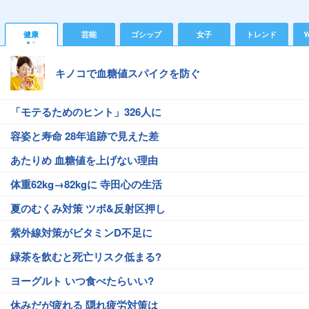
健康
芸能
ゴシップ
女子
トレンド
Y
キノコで血糖値スパイクを防ぐ
「モテるためのヒント」326人に
容姿と寿命 28年追跡で見えた差
あたりめ 血糖値を上げない理由
体重62kg→82kgに 寺田心の生活
夏のむくみ対策 ツボ&反射区押し
紫外線対策がビタミンD不足に
緑茶を飲むと死亡リスク低まる?
ヨーグルト いつ食べたらいい?
休みだが疲れる 隠れ疲労対策は