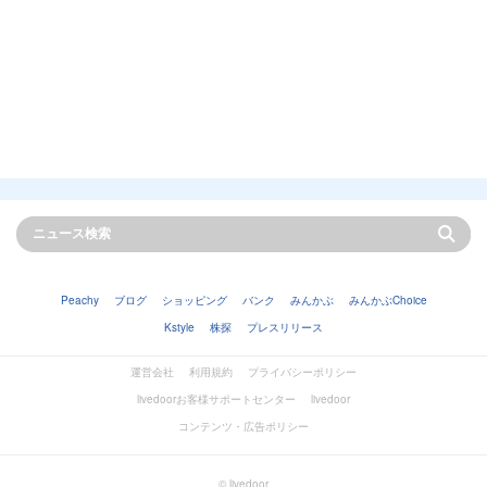
Peachy
ブログ
ショッピング
バンク
みんかぶ
みんかぶChoice
Kstyle
株探
プレスリリース
運営会社
利用規約
プライバシーポリシー
livedoorお客様サポートセンター
livedoor
コンテンツ・広告ポリシー
© livedoor