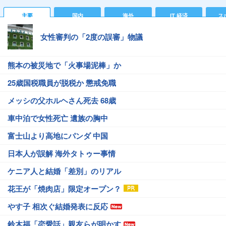
主要
国内
海外
IT 経済
ス
女性審判の「2度の誤審」物議
熊本の被災地で「火事場泥棒」か
25歳国税職員が脱税か 懲戒免職
メッシの父ホルヘさん死去 68歳
車中泊で女性死亡 遺族の胸中
富士山より高地にパンダ 中国
日本人が誤解 海外タトゥー事情
ケニア人と結婚「差別」のリアル
花王が「焼肉店」限定オープン？
やす子 相次ぐ結婚発表に反応
鈴木福「恋愛話」親友らが明かす