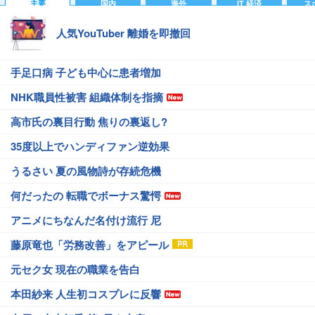
主要
国内
海外
IT 経済
ス
人気YouTuber 離婚を即撤回
手足口病 子ども中心に患者増加
NHK職員性被害 組織体制を指摘
高市氏の裏目行動 焦りの裏返し?
35度以上でハンディファン逆効果
うるさい 夏の風物詩が存続危機
何だったの 転職でボーナス驚愕
アニメにちなんだ名付け流行 尼
藤原竜也「労務改善」をアピール
元セク女 現在の職業を告白
本田紗来 人生初コスプレに反響