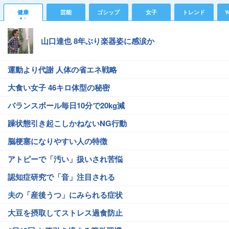
健康
芸能
ゴシップ
女子
トレンド
Y
山口達也 8年ぶり楽器姿に感涙か
運動より代謝 人体の省エネ戦略
大食い女子 46キロ体型の秘密
バランスボール毎日10分で20kg減
躁状態引き起こしかねないNG行動
脳梗塞になりやすい人の特徴
アトピーで「汚い」扱いされ苦悩
認知症研究で「音」注目される
夫の「産後うつ」にみられる症状
大豆を摂取してストレス過食防止