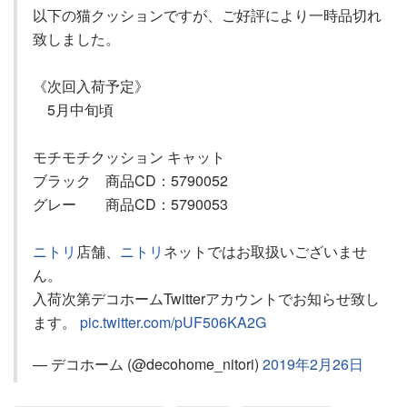
以下の猫クッションですが、ご好評により一時品切れ
致しました。
《次回入荷予定》
5月中旬頃
モチモチクッション キャット
ブラック 商品CD：5790052
グレー 商品CD：5790053
ニトリ
店舗、
ニトリ
ネットではお取扱いございませ
ん。
入荷次第デコホームTwitterアカウントでお知らせ致し
ます。
pic.twitter.com/pUF506KA2G
— デコホーム (@decohome_nitori)
2019年2月26日