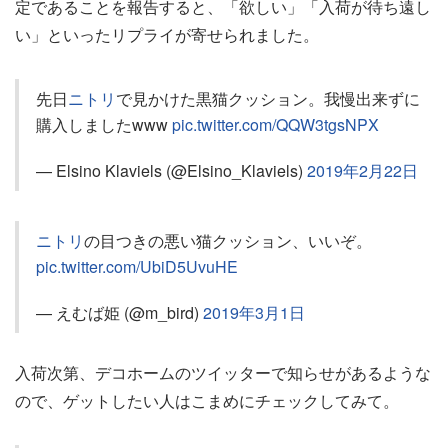
定であることを報告すると、「欲しい」「入荷が待ち遠し
い」といったリプライが寄せられました。
先日
ニトリ
で見かけた黒猫クッション。我慢出来ずに
購入しましたwww
pic.twitter.com/QQW3tgsNPX
— Elsino Klaviels (@Elsino_Klaviels)
2019年2月22日
ニトリ
の目つきの悪い猫クッション、いいぞ。
pic.twitter.com/UbiD5UvuHE
— えむば姫 (@m_bird)
2019年3月1日
入荷次第、デコホームのツイッターで知らせがあるような
ので、ゲットしたい人はこまめにチェックしてみて。