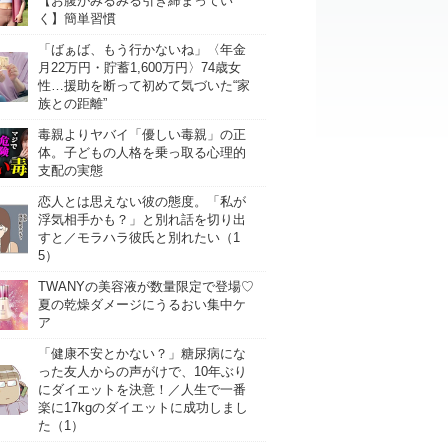
【お腹がみるみる引き締まってい
く】簡単習慣
「ばぁば、もう行かないね」〈年金
月22万円・貯蓄1,600万円〉74歳女
性…援助を断って初めて気づいた“家
族との距離”
毒親よりヤバイ「優しい毒親」の正
体。子どもの人格を乗っ取る心理的
支配の実態
恋人とは思えない彼の態度。「私が
浮気相手かも？」と別れ話を切り出
すと／モラハラ彼氏と別れたい（1
5）
TWANYの美容液が数量限定で登場♡
夏の乾燥ダメージにうるおい集中ケ
ア
「健康不安とかない？」糖尿病にな
った友人からの声がけで、10年ぶり
にダイエットを決意！／人生で一番
楽に17kgのダイエットに成功しまし
た（1）