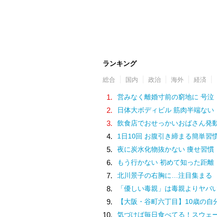
ランキング
総合
国内
政治
海外
経済
1.
営みなく離婚寸前の窮地に 号泣
2.
日体大ボディビル 筋肉半端ない
3.
飲食店でおせっかいおばさん発
4.
1日10回 お腹引き締まる簡単習
5.
夜に炭水化物抜かない 痩せ習慣
6.
もう行かない 初めて知った距離
7.
北川景子の右胸に…注目集まる
8.
「優しい毒親」は毒親よりヤバ
9.
【大阪・谷町六丁目】10歳の自分と交わした約束。名店での猛修業を経てオープンした「ma journée（マジョルネ）」が提案す
10.
気づけば毎日食べてる！スウェーデン人漫画家がリピートし続け