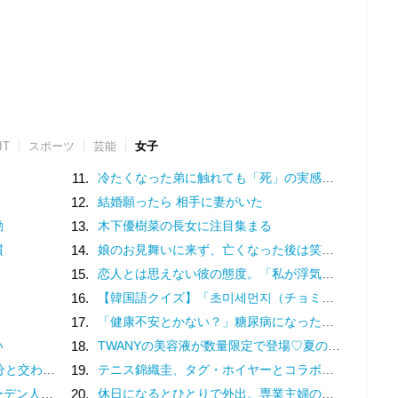
IT
スポーツ
芸能
女子
11.
冷たくなった弟に触れても「死」の実感がなかった姉。納棺の時に現実を突きつけられて
12.
結婚願ったら 相手に妻がいた
動
13.
木下優樹菜の長女に注目集まる
慣
14.
娘のお見舞いに来ず、亡くなった後は笑顔を浮かべる母親。冷たすぎる態度に、一つの疑惑が頭をよぎる…／ナース漫画
15.
恋人とは思えない彼の態度。「私が浮気相手かも？」と別れ話を切り出すと／モラハラ彼氏と別れたい（15）
16.
【韓国語クイズ】「초미세먼지（チョミセモンジ）」の意味は？大気汚染に関する単語！
17.
「健康不安とかない？」糖尿病になった友人からの声がけで、10年ぶりにダイエットを決意！／人生で一番楽に17kgのダイエットに成功しました（1）
い
18.
TWANYの美容液が数量限定で登場♡夏の乾燥ダメージにうるおい集中ケア
る、日常に寄り添うフランス菓子
19.
テニス錦織圭、タグ・ホイヤーとコラボで限定時計「アクアレーサー Air-K2」
る日本の定番食
20.
休日になるとひとりで外出。専業主婦の妻を見てため息をつく夫は、何を隠している？／離婚してもいいですか？ 翔子の場合（16）