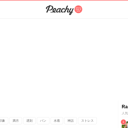
Ra
人気
印象
満月
遅刻
パン
水着
神話
ストレス