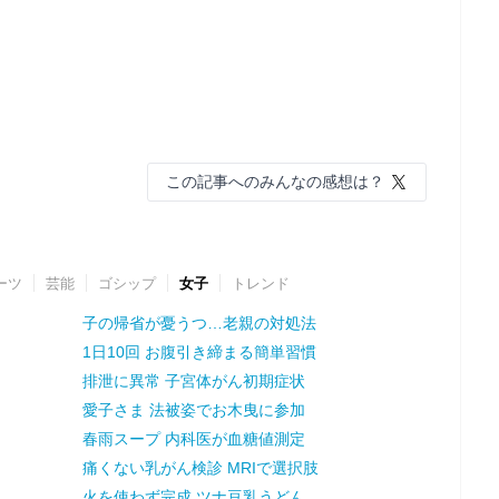
この記事へのみんなの感想は？
ーツ
芸能
ゴシップ
女子
トレンド
子の帰省が憂うつ…老親の対処法
1日10回 お腹引き締まる簡単習慣
排泄に異常 子宮体がん初期症状
愛子さま 法被姿でお木曳に参加
春雨スープ 内科医が血糖値測定
痛くない乳がん検診 MRIで選択肢
火を使わず完成 ツナ豆乳うどん