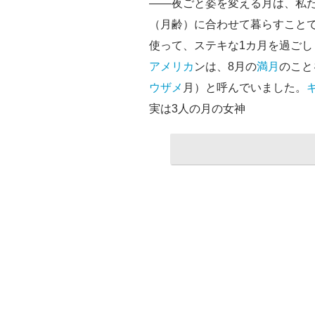
――夜ごと姿を変える月は、私
（月齢）に合わせて暮らすこと
使って、ステキな1カ月を過ごし
アメリカ
ンは、8月の
満月
のこと
ウザメ
月）と呼んでいました。
実は3人の月の女神