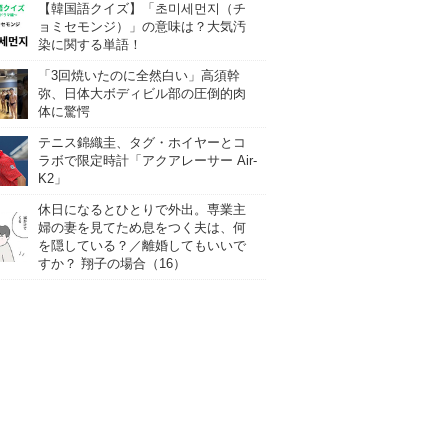
【韓国語クイズ】「초미세먼지（チ
ョミセモンジ）」の意味は？大気汚
染に関する単語！
「3回焼いたのに全然白い」高須幹
弥、日体大ボディビル部の圧倒的肉
体に驚愕
テニス錦織圭、タグ・ホイヤーとコ
ラボで限定時計「アクアレーサー Air-
K2」
休日になるとひとりで外出。専業主
婦の妻を見てため息をつく夫は、何
を隠している？／離婚してもいいで
すか？ 翔子の場合（16）