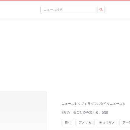
ニューストップ
ライフスタイルニュース
>
>
8月の「夜ごと姿を変える」習慣
祭り
アメリカ
チョウザメ
第一
ギリシャ
肥満