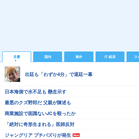
主要
国内
海外
IT 経済
ス
出廷も「わずか4分」で退廷一幕
日本海側で水不足も 懸念示す
最悪のクズ野郎だ 父親が陳述も
商業施設で面識ないJCを殴ったか
「絶対に奇形生まれる」医師反対
ジャングリア プチバズりが発生