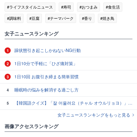
#ライフスタイルニュース
#寿司
#おつまみ
#食生活
#調味料
#豆腐
#テーマパーク
#香り
#焼き鳥
女子ニュースランキング
躁状態引き起こしかねないNG行動
1
1日10分で手軽に「ひざ痛対策」
2
1日10回 お腹引き締まる簡単習慣
3
睡眠時の悩みを解消する過ごし方
4
【韓国語クイズ】「잘 어울려요（チャル オウルリョヨ）」の意味は？褒め言葉です♡
5
女子ニュースランキングをもっと見る
画像アクセスランキング