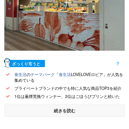
ざっくり言うと
食生活
の
テーマパーク
「
食生活
LOVELOVEロピア」が人気を
集めている
プライベートブランドの中でも特に人気な商品TOP3を紹介
1位は薫煙荒挽ウィンナー、2位はごほうびプリンと続いた
続きを読む