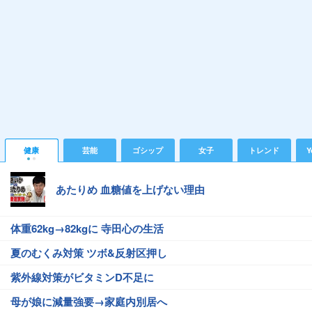
健康
芸能
ゴシップ
女子
トレンド
Y
あたりめ 血糖値を上げない理由
体重62kg→82kgに 寺田心の生活
夏のむくみ対策 ツボ&反射区押し
紫外線対策がビタミンD不足に
母が娘に減量強要→家庭内別居へ