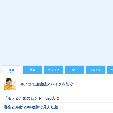
健康
芸能
ゴシップ
女子
トレンド
Y
キノコで血糖値スパイクを防ぐ
「モテるためのヒント」326人に
容姿と寿命 28年追跡で見えた差