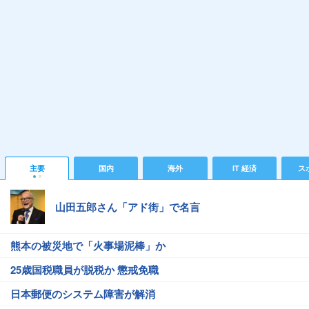
主要
国内
海外
IT 経済
ス
山田五郎さん「アド街」で名言
熊本の被災地で「火事場泥棒」か
25歳国税職員が脱税か 懲戒免職
日本郵便のシステム障害が解消