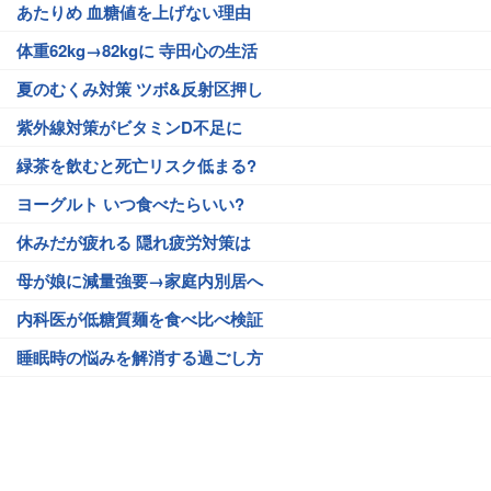
あたりめ 血糖値を上げない理由
体重62kg→82kgに 寺田心の生活
夏のむくみ対策 ツボ&反射区押し
紫外線対策がビタミンD不足に
緑茶を飲むと死亡リスク低まる?
ヨーグルト いつ食べたらいい?
休みだが疲れる 隠れ疲労対策は
母が娘に減量強要→家庭内別居へ
内科医が低糖質麺を食べ比べ検証
睡眠時の悩みを解消する過ごし方