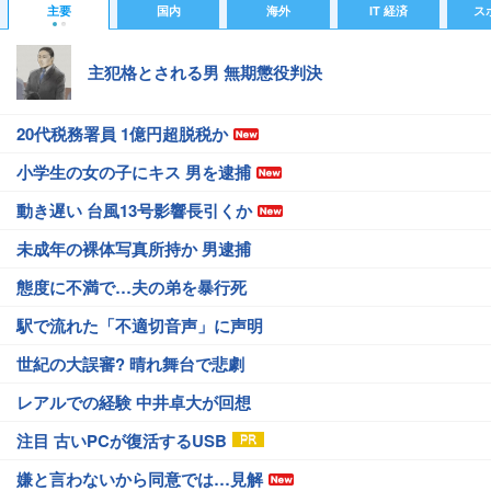
主要
国内
海外
IT 経済
ス
主犯格とされる男 無期懲役判決
20代税務署員 1億円超脱税か
小学生の女の子にキス 男を逮捕
動き遅い 台風13号影響長引くか
未成年の裸体写真所持か 男逮捕
態度に不満で…夫の弟を暴行死
駅で流れた「不適切音声」に声明
世紀の大誤審? 晴れ舞台で悲劇
レアルでの経験 中井卓大が回想
注目 古いPCが復活するUSB
嫌と言わないから同意では…見解