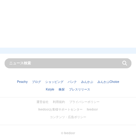
Peachy
ブログ
ショッピング
バンク
みんかぶ
みんかぶChoice
Kstyle
株探
プレスリリース
運営会社
利用規約
プライバシーポリシー
livedoorお客様サポートセンター
livedoor
コンテンツ・広告ポリシー
© livedoor