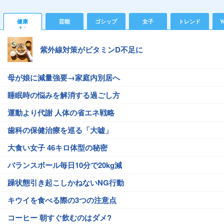
健康
芸能
ゴシップ
女子
トレンド
Y
紫外線対策がビタミンD不足に
母が娘に減量強要→家庭内別居へ
睡眠時の悩みを解消する過ごし方
運動より代謝 人体の省エネ戦略
歯科の保健治療を巡る「大嘘」
大食い女子 46キロ体型の秘密
バランスボール毎日10分で20kg減
躁状態引き起こしかねないNG行動
キウイを食べる際の3つの注意点
コーヒー 朝すぐ飲むのはダメ?