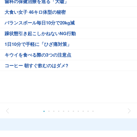
歯科の保健治療を巡る「大嘘」
大食い女子 46キロ体型の秘密
バランスボール毎日10分で20kg減
躁状態引き起こしかねないNG行動
1日10分で手軽に「ひざ痛対策」
キウイを食べる際の3つの注意点
コーヒー 朝すぐ飲むのはダメ?