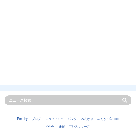
Peachy
ブログ
ショッピング
バンク
みんかぶ
みんかぶChoice
Kstyle
株探
プレスリリース