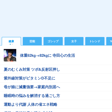
健康
芸能
ゴシップ
女子
トレンド
Y
体重62kg→82kgに 寺田心の生活
夏のむくみ対策 ツボ&反射区押し
紫外線対策がビタミンD不足に
母が娘に減量強要→家庭内別居へ
睡眠時の悩みを解消する過ごし方
運動より代謝 人体の省エネ戦略