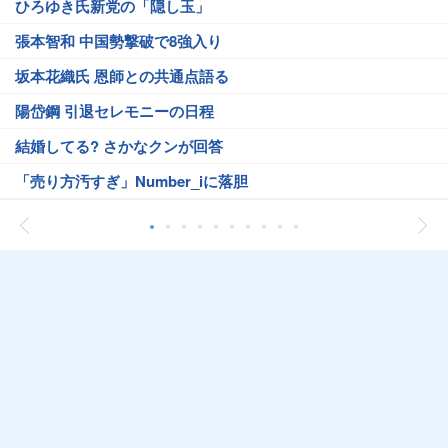
ひろゆき氏新党の「隠し玉」
張本智和 中国勢撃破で8強入り
坂本花織氏 恩師との共通点語る
陽岱鋼 引退セレモニーの日程
結婚してる? さかなクンが回答
「売り方汚すぎ」Number_iに落胆