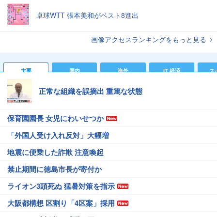
卓球WTT 張本美和がベスト8進出
画像アクセスランキングをもっと見る
主要
国内
海外
IT 経済
ス
正常な組織を誤摘出 重篤な状態
保育園園長 女児にわいせつか
「外国人受け入れ反対」大幅増
地震に便乗した詐欺 注意喚起
禁止期間に徳島市長が寄付か
ライオン3頭死ぬ 猛暑対策を指示
大阪都構想 区割り「4区案」採用