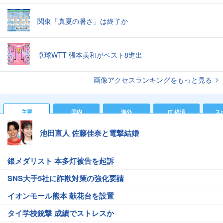
関東「真夏の暑さ」は終了か
卓球WTT 張本美和がベスト8進出
画像アクセスランキングをもっと見る
主要
国内
海外
IT 経済
ス
池田直人 佐藤佳奈と電撃結婚
銀メダリスト 本多灯被告を起訴
SNS大手5社に詐欺対策の強化要請
イオンモール熊本 献花台を設置
タイ学校銃撃 成績でストレスか