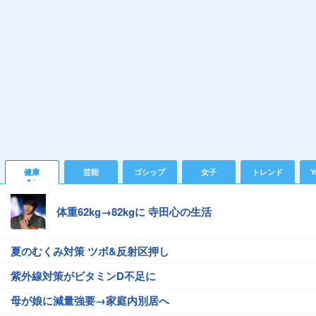
健康
芸能
ゴシップ
女子
トレンド
Y
体重62kg→82kgに 寺田心の生活
夏のむくみ対策 ツボ&反射区押し
紫外線対策がビタミンD不足に
母が娘に減量強要→家庭内別居へ