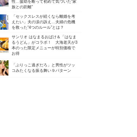
性…援助を断って初めて気づいた“家
族との距離”
「セックスレスが続くなら離婚を考
えたい」夫の涙の訴え…夫婦の危機
を救った“4つのルール”とは？
サンリオ はなまるおばけ＆「はなま
るうどん」がコラボ！ 大海老天が3
本のった限定メニューが特別価格で
お得
「ぶりっこ過ぎだろ」と男性がツッ
コみたくなる振る舞い９パターン