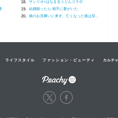
18.
サンリオ×はなまるうどんコラボ
遇
19.
結婚願ったら 相手に妻がいた
20.
娘のお見舞いに来ず、亡くなった後は笑顔を浮かべる母親。冷たすぎる態度に、一つの疑惑が頭をよぎる…／ナース漫画
ライフスタイル
ファッション・ビューティ
カルチ