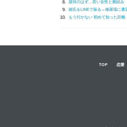
8.
接待のはず…若い女性と腕組み
9.
彼氏をLINEで振る→修羅場に遭
10.
もう行かない 初めて知った距離
TOP
恋愛