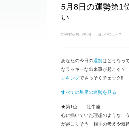
5月8日の運勢第1
い
2026年5月8日 7時0分
占いTVニュース
あなたの今日の
運勢
はどうなっ
なラッキーな出来事が起こる？ 
ンキング
でさっそくチェック!!
すべての星座の運勢を見る
★第1位……牡牛座
心に描いていた理想のような、
が起こりそう！相手の考えや気