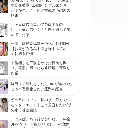
の“可愛すぎる大食い女子”→大胆な水
着姿を披露…24歳インフルエンサー
が明かす、グラビア挑戦の予想外の
結末
「今日は接待ゴルフのはずなの
に…」夫が若い女性と腕を組んで歩
いていた話
一気に腹筋＆体幹を強化。1日10回
【お腹がみるみる引き締まってい
く】簡単習慣
不倫相手と二股をかけた彼氏を振
り、実家に帰ったら修羅場に遭遇し
た話
毎日プチ運動をしたら1年で何キロや
せる？習慣化したい運動を紹介
朝一番にコップ１杯の水、飲んで
る？ダイエット中こそ見直したい“朝
の水分補給習慣”
「ばぁば、もう行かないね」〈年金
月22万円・貯蓄1,600万円〉74歳女