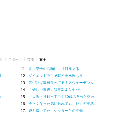
IT
スポーツ
芸能
女子
11.
北川景子の右胸に…注目集まる
慣
12.
ダイエット中こそ朝イチ水飲もう
13.
気づけば毎日食べてる！スウェーデン人漫画家がリピートし続ける日本の定番食
14.
「優しい毒親」は毒親よりヤバい
動
15.
【大阪・谷町六丁目】10歳の自分と交わした約束。名店での猛修業を経てオープンした「ma journée（マジョルネ）」が提案する、日常に寄り添うフランス菓子
か
16.
冷たくなった弟に触れても「死」の実感がなかった姉。納棺の時に現実を突きつけられて
17.
娘も懐いてた…シッターとの不倫