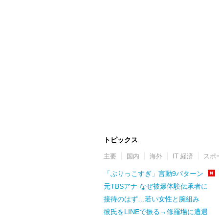
トピックス
主要
国内
海外
IT 経済
スポ
「ぶりっこすぎ」言動9パターン
元TBSアナ なぜ被爆体験伝承者に
接待のはず…若い女性と腕組み
彼氏をLINEで振る→修羅場に遭遇