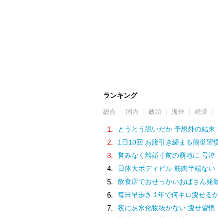
ランキング
総合
国内
政治
海外
経済
1.
とうとう脱いだか 予想外の結末
2.
1日10回 お腹引き締まる簡単習
3.
営みなく離婚寸前の窮地に 号泣
4.
日体大ボディビル 筋肉半端ない
5.
飲食店でおせっかいおばさん発
6.
毎日早歩き 1年で何キロ痩せる
7.
夜に炭水化物抜かない 痩せ習慣