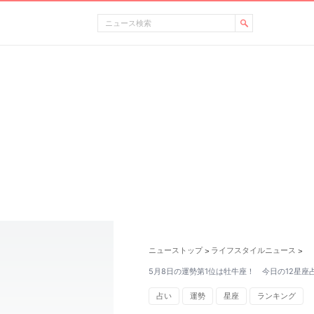
ニューストップ
ライフスタイルニュース
>
>
5月8日の運勢第1位は牡牛座！ 今日の12星座
占い
運勢
星座
ランキング