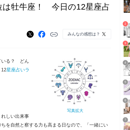
位は牡牛座！ 今日の12星座占
みんなの感想は？
ている？ どん
12
星座
占い
ラ
写真拡大
うれしい出来事
持ちを自然と察する力も高まる日なので、「一緒にい