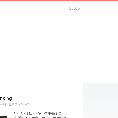
livedoor
nking
の高い記事ランキング
「とうとう脱いだか」体重46キロ