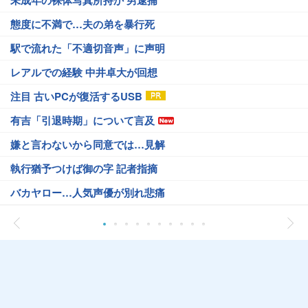
未成年の裸体写真所持か 男逮捕
態度に不満で…夫の弟を暴行死
駅で流れた「不適切音声」に声明
レアルでの経験 中井卓大が回想
注目 古いPCが復活するUSB
有吉「引退時期」について言及
嫌と言わないから同意では…見解
執行猶予つけば御の字 記者指摘
バカヤロー…人気声優が別れ悲痛