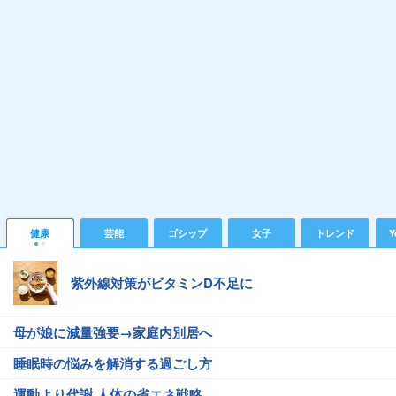
健康
芸能
ゴシップ
女子
トレンド
Y
紫外線対策がビタミンD不足に
母が娘に減量強要→家庭内別居へ
睡眠時の悩みを解消する過ごし方
運動より代謝 人体の省エネ戦略