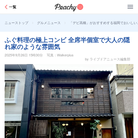
Peachy
一覧
>
>
「デビ高橋」がおすすめする福岡でおいしいご
ニューストップ
グルメニュース
ふぐ料理の極上コンビ 全席半個室で大人の隠
れ家のような雰囲気
2025年9月26日 15時30分
写真：Walkerplus
by ライブドアニュース編集部