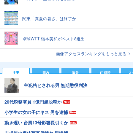
関東「真夏の暑さ」は終了か
卓球WTT 張本美和がベスト8進出
画像アクセスランキングをもっと見る
主要
国内
海外
IT 経済
ス
主犯格とされる男 無期懲役判決
20代税務署員 1億円超脱税か
小学生の女の子にキス 男を逮捕
動き遅い 台風13号影響長引くか