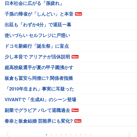
日本社会に広がる「孫疲れ」
子孫の帰省が「しんどい」と本音
出廷も「わずか4分」で退廷一幕
使いづらい セルフレジに戸惑い
ドコモ新銀行「誕生祭」に盲点
少し本音で アリアナが活休説明
超高校級選手が夏の甲子園沸かす
板倉も冨安ら同僚に? 関係者指摘
「2010年生まれ」事実に耳疑った
VIVANTで「生成AI」のシーン登場
副業でグラビア バレて退職過去
春奈と板倉結婚 芸能界にも変化?