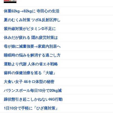
体重62kg→82kgに 寺田心の生活
夏のむくみ対策 ツボ&反射区押し
紫外線対策がビタミンD不足に
休みだが疲れる 隠れ疲労対策は
母が娘に減量強要→家庭内別居へ
睡眠時の悩みを解消する過ごし方
運動より代謝 人体の省エネ戦略
歯科の保健治療を巡る「大嘘」
大食い女子 46キロ体型の秘密
バランスボール毎日10分で20kg減
躁状態引き起こしかねないNG行動
1日10分で手軽に「ひざ痛対策」