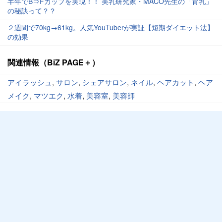
半年でB⇒Fカップを実現！！ 美乳研究家・MACO先生の「育乳」
の秘訣って？？
２週間で70kg→61kg。人気YouTuberが実証【短期ダイエット法】
の効果
関連情報（BiZ PAGE＋）
アイラッシュ
,
サロン
,
シェアサロン
,
ネイル
,
ヘアカット
,
ヘア
メイク
,
マツエク
,
水着
,
美容室
,
美容師