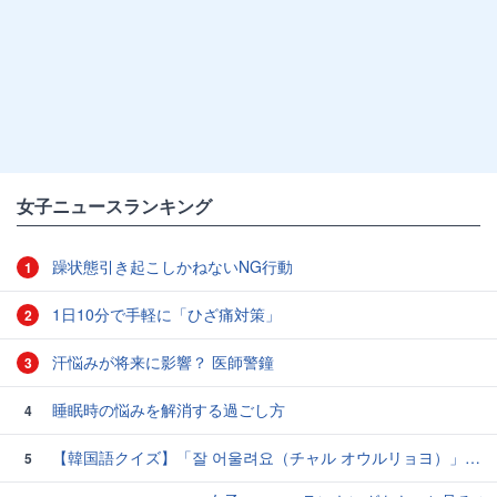
女子ニュースランキング
躁状態引き起こしかねないNG行動
1
1日10分で手軽に「ひざ痛対策」
2
汗悩みが将来に影響？ 医師警鐘
3
睡眠時の悩みを解消する過ごし方
4
【韓国語クイズ】「잘 어울려요（チャル オウルリョヨ）」の意味は？褒め言葉です♡
5