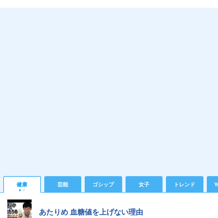
健康
芸能
ゴシップ
女子
トレンド
Y
あたりめ 血糖値を上げない理由