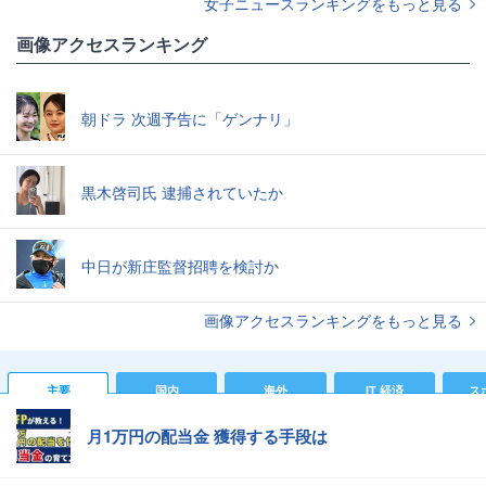
女子ニュースランキングをもっと見る
画像アクセスランキング
朝ドラ 次週予告に「ゲンナリ」
黒木啓司氏 逮捕されていたか
中日が新庄監督招聘を検討か
画像アクセスランキングをもっと見る
主要
国内
海外
IT 経済
ス
月1万円の配当金 獲得する手段は