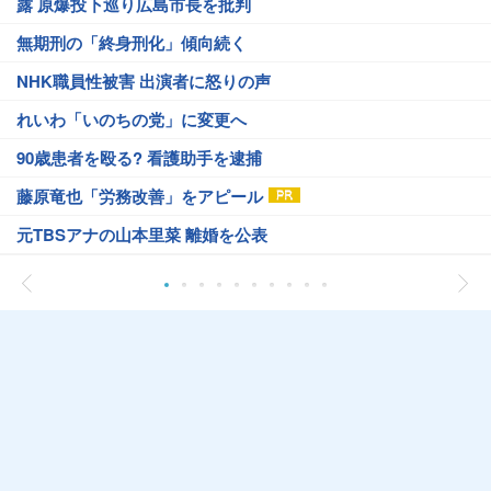
露 原爆投下巡り広島市長を批判
無期刑の「終身刑化」傾向続く
NHK職員性被害 出演者に怒りの声
れいわ「いのちの党」に変更へ
90歳患者を殴る? 看護助手を逮捕
藤原竜也「労務改善」をアピール
元TBSアナの山本里菜 離婚を公表