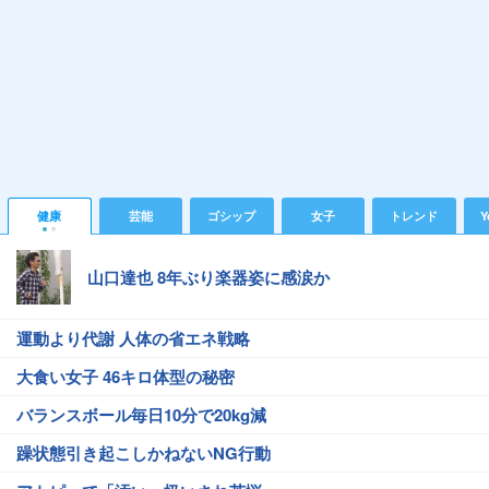
健康
芸能
ゴシップ
女子
トレンド
Y
山口達也 8年ぶり楽器姿に感涙か
運動より代謝 人体の省エネ戦略
大食い女子 46キロ体型の秘密
バランスボール毎日10分で20kg減
躁状態引き起こしかねないNG行動