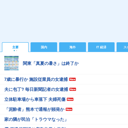
主要
国内
海外
IT 経済
ス
関東「真夏の暑さ」は終了か
7歳に暴行か 施設従業員の女逮捕
夫に包丁? 毎日新聞記者の女逮捕
立体駐車場から車落下 夫婦死傷
「泥酔者」熊本で通報が頻発か
家の隣が民泊「トラウマなった」