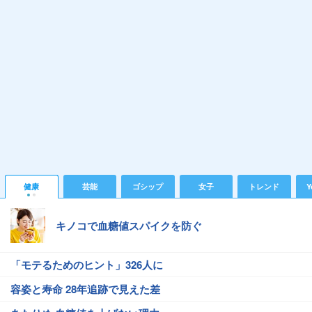
健康
芸能
ゴシップ
女子
トレンド
Y
キノコで血糖値スパイクを防ぐ
「モテるためのヒント」326人に
容姿と寿命 28年追跡で見えた差