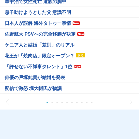
車中泊で女性死亡 遺族の胸中
息子助けようとした父 意識不明
日本人が誤解 海外タトゥー事情
佐野航大 PSVへの完全移籍が決定
ケニア人と結婚「差別」のリアル
花王が「焼肉店」限定オープン？
「許せない不祥事タレント」1位
俳優の戸塚純貴が結婚を発表
配信で激怒 堀大輔氏が物議