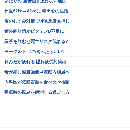
あたりめ 血糖値を上げない理由
体重62kg→82kgに 寺田心の生活
夏のむくみ対策 ツボ&反射区押し
紫外線対策がビタミンD不足に
緑茶を飲むと死亡リスク低まる?
ヨーグルト いつ食べたらいい?
休みだが疲れる 隠れ疲労対策は
母が娘に減量強要→家庭内別居へ
内科医が低糖質麺を食べ比べ検証
睡眠時の悩みを解消する過ごし方