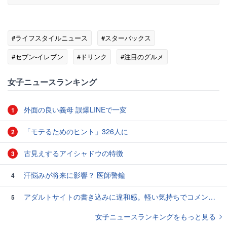
#ライフスタイルニュース
#スターバックス
#セブン-イレブン
#ドリンク
#注目のグルメ
女子ニュースランキング
外面の良い義母 誤爆LINEで一変
1
「モテるためのヒント」326人に
2
古見えするアイシャドウの特徴
3
汗悩みが将来に影響？ 医師警鐘
4
アダルトサイトの書き込みに違和感。軽い気持ちでコメントしてみると…／近畿地方のある場所について（1）
5
女子ニュースランキングをもっと見る