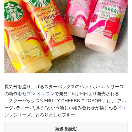
夏気分を盛り上げるスターバックスのペットボトルシリーズ
の新作を
セブン-イレブン
で発見！6月16日より発売される
「スターバックス® FRUITY CHEERS™ TORORI」は、“フル
ーツ×ティー×ミルク”という新しい組み合わせが楽しめる
ドリ
ンク
シリーズ。とろりとしたフルー
続きを読む