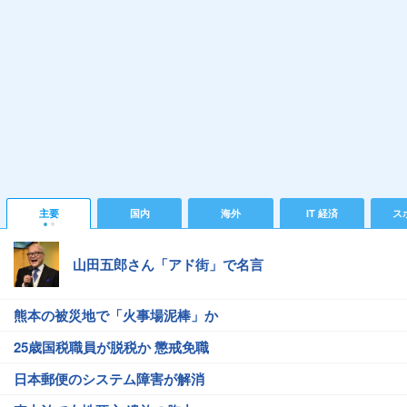
主要
国内
海外
IT 経済
ス
山田五郎さん「アド街」で名言
熊本の被災地で「火事場泥棒」か
25歳国税職員が脱税か 懲戒免職
日本郵便のシステム障害が解消