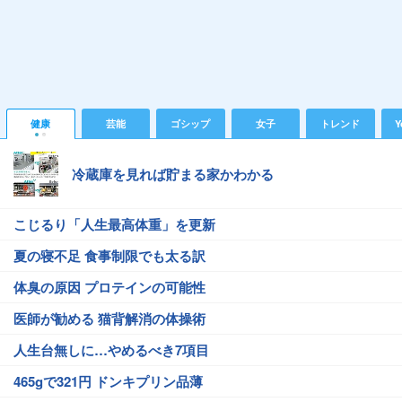
健康
芸能
ゴシップ
女子
トレンド
Y
冷蔵庫を見れば貯まる家かわかる
こじるり「人生最高体重」を更新
夏の寝不足 食事制限でも太る訳
体臭の原因 プロテインの可能性
医師が勧める 猫背解消の体操術
人生台無しに…やめるべき7項目
465gで321円 ドンキプリン品薄