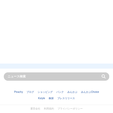
Peachy
ブログ
ショッピング
バンク
みんかぶ
みんかぶChoice
Kstyle
株探
プレスリリース
運営会社
利用規約
プライバシーポリシー