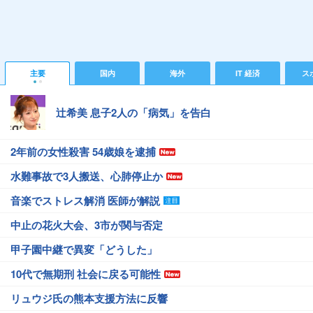
主要
国内
海外
IT 経済
ス
辻希美 息子2人の「病気」を告白
2年前の女性殺害 54歳娘を逮捕
水難事故で3人搬送、心肺停止か
音楽でストレス解消 医師が解説
中止の花火大会、3市が関与否定
甲子園中継で異変「どうした」
10代で無期刑 社会に戻る可能性
リュウジ氏の熊本支援方法に反響