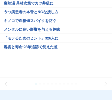
麻辣湯 具材次第でカツ丼級に
うつ病患者の本音とNGな接し方
キノコで血糖値スパイクを防ぐ
メンタルに良い影響を与える趣味
「モテるためのヒント」326人に
容姿と寿命 28年追跡で見えた差