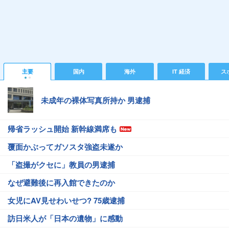
主要
国内
海外
IT 経済
ス
未成年の裸体写真所持か 男逮捕
帰省ラッシュ開始 新幹線満席も
覆面かぶってガソスタ強盗未遂か
「盗撮がクセに」教員の男逮捕
なぜ避難後に再入館できたのか
女児にAV見せわいせつ? 75歳逮捕
訪日米人が「日本の遺物」に感動