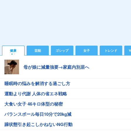
健康
芸能
ゴシップ
女子
トレンド
Y
母が娘に減量強要→家庭内別居へ
睡眠時の悩みを解消する過ごし方
運動より代謝 人体の省エネ戦略
大食い女子 46キロ体型の秘密
バランスボール毎日10分で20kg減
躁状態引き起こしかねないNG行動