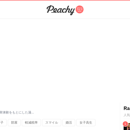
Ra
実体験をもとにした漫…
人気
女子
部屋
軽減税率
スマイル
婚活
女子高生