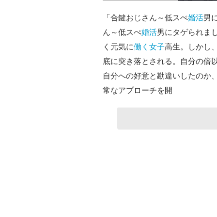
「合鍵おじさん～低スぺ
婚活
男
ん～低スぺ
婚活
男にタゲられま
く元気に
働く女子
高生。しかし
底に突き落とされる。自分の倍
自分への好意と勘違いしたのか
常なアプローチを開