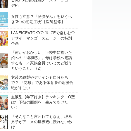
る滝汗対策の涼感ノースリーブコー
デ術
女性も注意？「膀胱がん」を疑うべ
き“3つの初期症状”【医師監修】
LANEIGE×TOKYO JUICEで楽しむ♡
アサイーマンゴースムージーの特別
企画
「何かがおかしい」下校中に抱いた
娘への「違和感」。母は学校へ電話
するも…／家族全員でいじめと戦う
ということ。（2）
衣装の縫製やデザインも自分たち
で？ 「花形」である体育祭の応援合
戦がすごい
血液型【年下好き】ランキング O型
は年下彼の面倒を一生みてあげた
い！
「そんなこと言われてもなぁ」理系
男子がアニメの世界観に浸れないわ
け