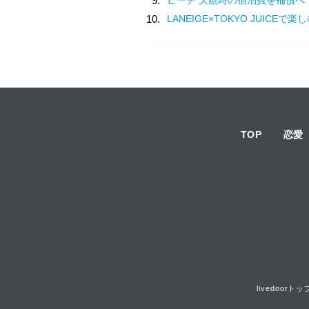
9.
10.
LANEIGE×TOKYO JUICEで楽しむ♡アサイーマンゴース
TOP
恋愛
livedoorトッ