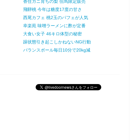
香住ガニ育ちの梨 但馬限定販売
飛騨桃 今年は糖度17度の甘さ
西尾カフェ 桃2玉のパフェが人気
幸楽苑 味噌ラーメンに酢が定番
大食い女子 46キロ体型の秘密
躁状態引き起こしかねないNG行動
バランスボール毎日10分で20kg減