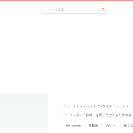
ニューストップ
ライフスタイルニュース
>
>
ラーメン店で「合鍵」を押し付けてきた常連客 
Instagram
高校生
カレー
働く