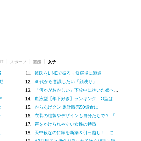
IT
スポーツ
芸能
女子
慣
11.
彼氏をLINEで振る→修羅場に遭遇
動
12.
40代から意識したい「顔映り」
13.
「何かがおかしい」下校中に抱いた娘への「違和感」。母は学校へ電話するも…／家族全員でいじめと戦うということ。（2）
デ
14.
血液型【年下好き】ランキング O型は年下彼の面倒を一生みてあげたい！
止
15.
からあげクン 累計販売50億食に
か
16.
衣装の縫製やデザインも自分たちで？ 「花形」である体育祭の応援合戦がすごい
17.
声をかけられやすい女性の特徴
状
18.
天中殺なのに家を新築＆引っ越し！ これって大丈夫？【ユミリーのお悩み相談室】
AB型男子と相性が良い女子は？相手に嫌われないためのトリセツも紹介