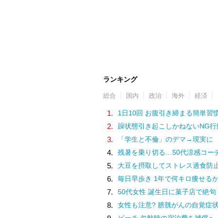
ランキング
総合
国内
政治
海外
経済
1.
1日10回 お腹引き締まる簡単習
2.
躁状態引き起こしかねないNG行
3.
「学生と不倫」のデマ→現実に
4.
残暑を乗り切る…50代涼感コー
5.
大豆を摂取してストレス過食防
6.
毎日早歩き 1年で何キロ痩せる
7.
50代女性 誕生日に菓子店で絶句
8.
女性も注意? 膀胱がんの自覚症
ピーチ 欠航時の宿泊費を補償へ