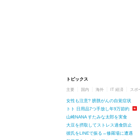
トピックス
主要
国内
海外
IT 経済
スポ
女性も注意? 膀胱がんの自覚症状
トト 日用品7つ手放し年9万節約
山崎NANA すたみな太郎を実食
大豆を摂取してストレス過食防止
彼氏をLINEで振る→修羅場に遭遇