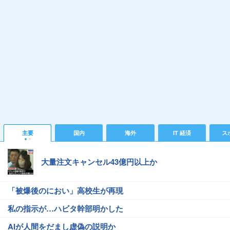
主要
国内
海外
IT 経済
ス
大量注文キャンセル43億円以上か
「被爆後のにおい」高校生が再現
私の指示が…ハビタ幹部明かした
AIが人間をだまし虚偽の説明か