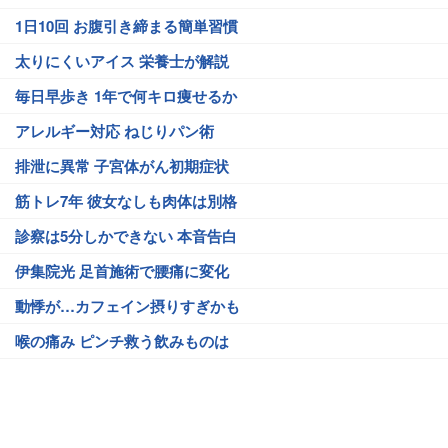
1日10回 お腹引き締まる簡単習慣
太りにくいアイス 栄養士が解説
毎日早歩き 1年で何キロ痩せるか
アレルギー対応 ねじりパン術
排泄に異常 子宮体がん初期症状
筋トレ7年 彼女なしも肉体は別格
診察は5分しかできない 本音告白
伊集院光 足首施術で腰痛に変化
動悸が…カフェイン摂りすぎかも
喉の痛み ピンチ救う飲みものは