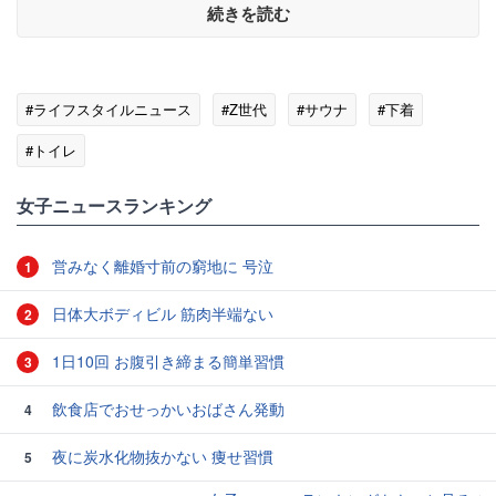
続きを読む
#ライフスタイルニュース
#Z世代
#サウナ
#下着
#トイレ
女子ニュースランキング
営みなく離婚寸前の窮地に 号泣
1
日体大ボディビル 筋肉半端ない
2
1日10回 お腹引き締まる簡単習慣
3
飲食店でおせっかいおばさん発動
4
夜に炭水化物抜かない 痩せ習慣
5