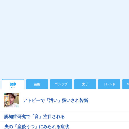
健康
芸能
ゴシップ
女子
トレンド
Y
アトピーで「汚い」扱いされ苦悩
認知症研究で「音」注目される
夫の「産後うつ」にみられる症状