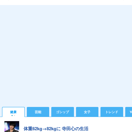
健康
芸能
ゴシップ
女子
トレンド
Y
体重62kg→82kgに 寺田心の生活