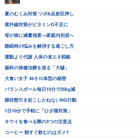
夏のむくみ対策 ツボ&反射区押し
紫外線対策がビタミンD不足に
母が娘に減量強要→家庭内別居へ
睡眠時の悩みを解消する過ごし方
運動より代謝 人体の省エネ戦略
歯科の保健治療を巡る「大嘘」
大食い女子 46キロ体型の秘密
バランスボール毎日10分で20kg減
躁状態引き起こしかねないNG行動
1日10分で手軽に「ひざ痛対策」
キウイを食べる際の3つの注意点
コーヒー 朝すぐ飲むのはダメ?