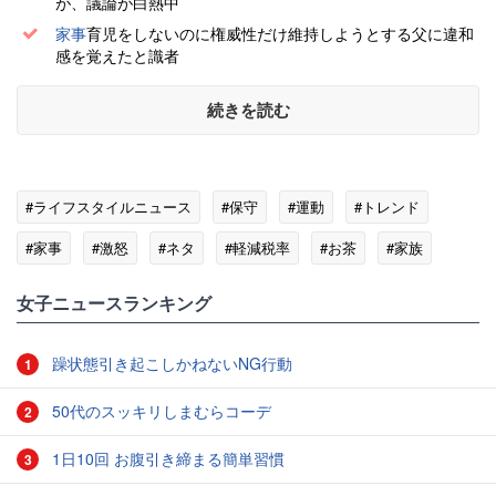
が、議論が白熱中
家事
育児をしないのに権威性だけ維持しようとする父に違和
感を覚えたと識者
続きを読む
#ライフスタイルニュース
#保守
#運動
#トレンド
#家事
#激怒
#ネタ
#軽減税率
#お茶
#家族
女子ニュースランキング
躁状態引き起こしかねないNG行動
1
50代のスッキリしまむらコーデ
2
1日10回 お腹引き締まる簡単習慣
3