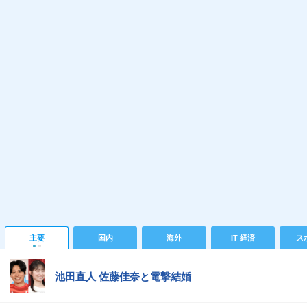
主要
国内
海外
IT 経済
ス
池田直人 佐藤佳奈と電撃結婚