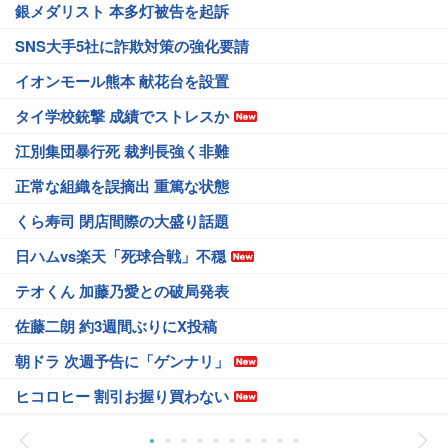
銀メダリスト 本多灯被告を起訴
SNS大手5社に詐欺対策の強化要請
イオンモール熊本 献花台を設置
タイ学校銃撃 成績でストレスか
江別集団暴行死 裁判長強く非難
正常な組織を誤摘出 重篤な状態
くら寿司 閉店間際の大盛り話題
日ハムvs楽天「死球合戦」不穏
テオくん 加藤乃愛との破局発表
佐藤二朗 約3週間ぶりにX投稿
朝ドラ 次週予告に「ゲンナリ」
ヒコロヒー 割引お握り買わない