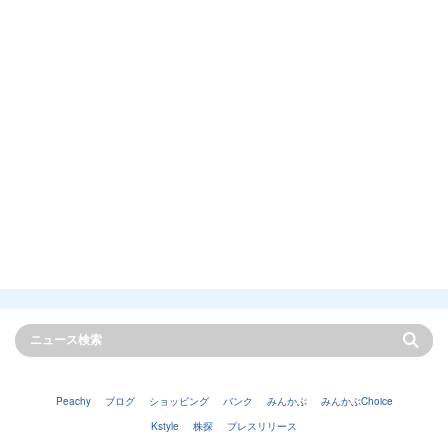
Peachy
ブログ
ショッピング
バンク
みんかぶ
みんかぶChoice
Kstyle
株探
プレスリリース