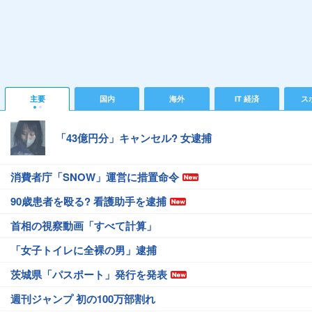
主要
国内
海外
IT 経済
ス
「43億円分」キャンセル? 女逮捕
消費者庁「SNOW」運営に措置命令
90歳患者を殴る? 看護助手を逮捕
首相の視察動画「すべて計算」
「女子トイレに全裸の男」逮捕
茨城県「パスポート」発行を発表
週刊ジャンプ 初の100万部割れ