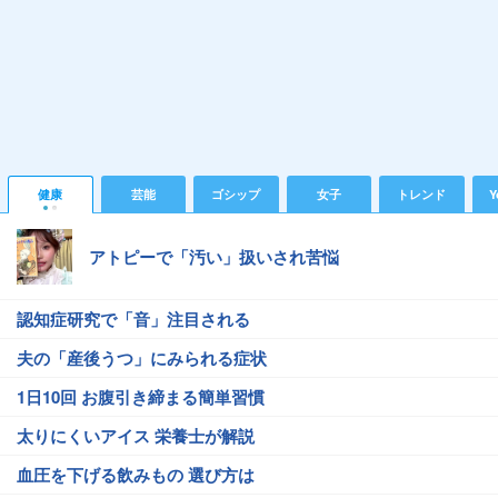
健康
芸能
ゴシップ
女子
トレンド
Y
アトピーで「汚い」扱いされ苦悩
認知症研究で「音」注目される
夫の「産後うつ」にみられる症状
1日10回 お腹引き締まる簡単習慣
太りにくいアイス 栄養士が解説
血圧を下げる飲みもの 選び方は