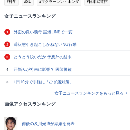
#科学
#SU
#マクラーレン・ホンダ
#日本武道館
女子ニュースランキング
外面の良い義母 誤爆LINEで一変
1
躁状態引き起こしかねないNG行動
2
とうとう脱いだか 予想外の結末
3
汗悩みが将来に影響？ 医師警鐘
4
1日10分で手軽に「ひざ痛対策」
5
女子ニュースランキングをもっと見る
画像アクセスランキング
俳優の及川光博が結婚を発表