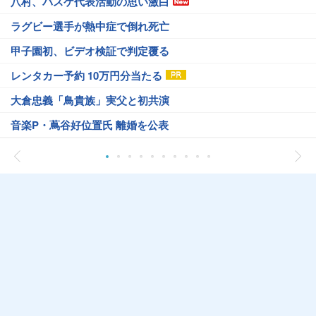
八村、バスケ代表活動の思い激白
ラグビー選手が熱中症で倒れ死亡
甲子園初、ビデオ検証で判定覆る
レンタカー予約 10万円分当たる
大倉忠義「鳥貴族」実父と初共演
音楽P・蔦谷好位置氏 離婚を公表