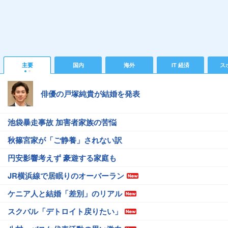
主要
国内
海外
IT 経済
ス
俳優の戸塚純貴が結婚を発表
池袋暴走事故 加害者家族の苦悩
秋篠宮家が「ご静養」されない訳
円安影響考えず 豪遊する家庭も
JR横浜線で居眠りのオーバーラン
ケニア人と結婚「差別」のリアル
スクバル「デトロイト戻りたい」