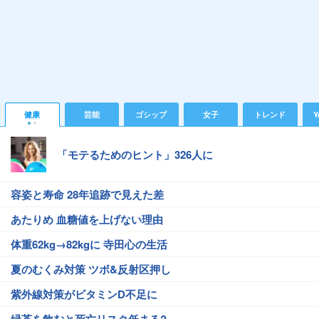
健康
芸能
ゴシップ
女子
トレンド
Y
「モテるためのヒント」326人に
容姿と寿命 28年追跡で見えた差
あたりめ 血糖値を上げない理由
体重62kg→82kgに 寺田心の生活
夏のむくみ対策 ツボ&反射区押し
紫外線対策がビタミンD不足に
緑茶を飲むと死亡リスク低まる?