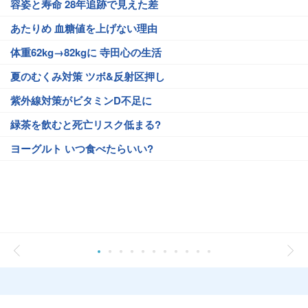
容姿と寿命 28年追跡で見えた差
あたりめ 血糖値を上げない理由
体重62kg→82kgに 寺田心の生活
夏のむくみ対策 ツボ&反射区押し
紫外線対策がビタミンD不足に
緑茶を飲むと死亡リスク低まる?
ヨーグルト いつ食べたらいい?