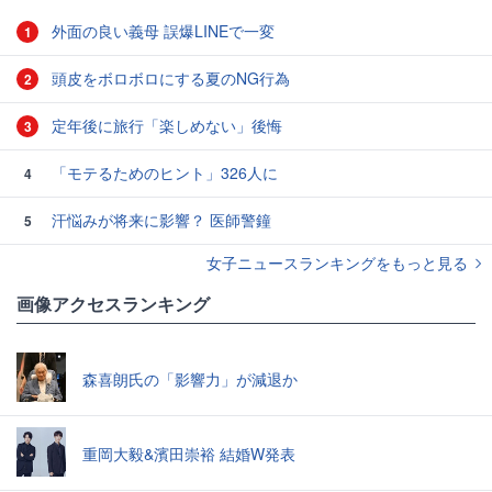
外面の良い義母 誤爆LINEで一変
1
頭皮をボロボロにする夏のNG行為
2
定年後に旅行「楽しめない」後悔
3
「モテるためのヒント」326人に
4
汗悩みが将来に影響？ 医師警鐘
5
女子ニュースランキングをもっと見る
画像アクセスランキング
森喜朗氏の「影響力」が減退か
重岡大毅&濱田崇裕 結婚W発表