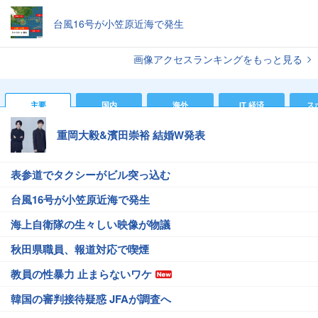
台風16号が小笠原近海で発生
画像アクセスランキングをもっと見る
主要
国内
海外
IT 経済
ス
重岡大毅&濱田崇裕 結婚W発表
表参道でタクシーがビル突っ込む
台風16号が小笠原近海で発生
海上自衛隊の生々しい映像が物議
秋田県職員、報道対応で喫煙
教員の性暴力 止まらないワケ
韓国の審判接待疑惑 JFAが調査へ