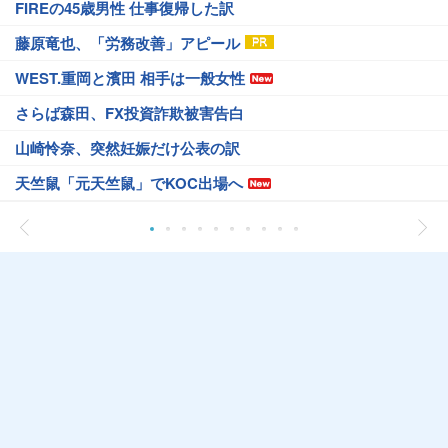
FIREの45歳男性 仕事復帰した訳
藤原竜也、「労務改善」アピール
WEST.重岡と濱田 相手は一般女性
さらば森田、FX投資詐欺被害告白
山崎怜奈、突然妊娠だけ公表の訳
天竺鼠「元天竺鼠」でKOC出場へ