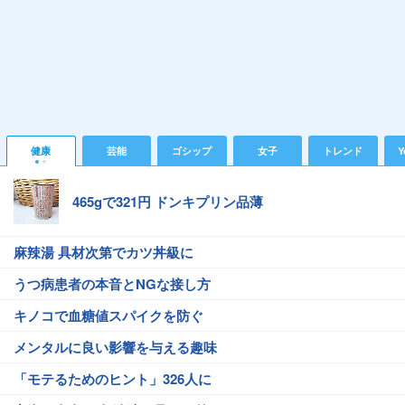
健康
芸能
ゴシップ
女子
トレンド
Y
465gで321円 ドンキプリン品薄
麻辣湯 具材次第でカツ丼級に
うつ病患者の本音とNGな接し方
キノコで血糖値スパイクを防ぐ
メンタルに良い影響を与える趣味
「モテるためのヒント」326人に