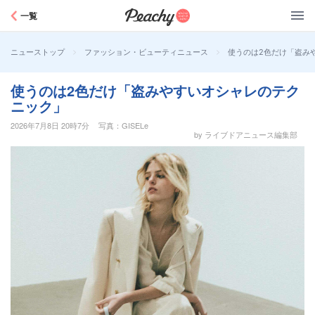
Peachy
一覧
>
>
使うのは2色だけ「盗み
ニューストップ
ファッション・ビューティニュース
使うのは2色だけ「盗みやすいオシャレのテク
ニック」
2026年7月8日 20時7分
写真：GISELe
by ライブドアニュース編集部