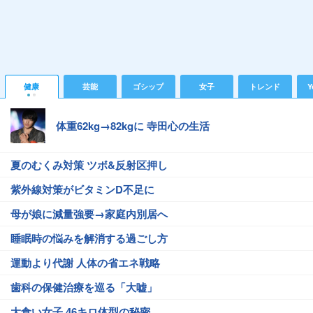
健康
芸能
ゴシップ
女子
トレンド
Y
体重62kg→82kgに 寺田心の生活
夏のむくみ対策 ツボ&反射区押し
紫外線対策がビタミンD不足に
母が娘に減量強要→家庭内別居へ
睡眠時の悩みを解消する過ごし方
運動より代謝 人体の省エネ戦略
歯科の保健治療を巡る「大嘘」
大食い女子 46キロ体型の秘密