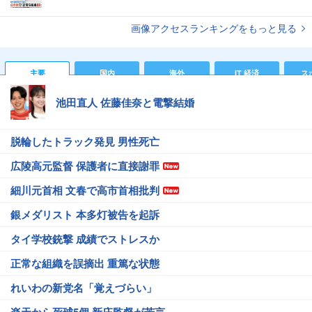
画像アクセスランキングをもっと見る
主要
国内
海外
IT 経済
ス
池田直人 佐藤佳奈と電撃結婚
脱輪したトラック発見 男性死亡
広陵高元監督 保護者に直接謝罪
細川元首相 文春で高市首相批判
銀メダリスト 本多灯被告を起訴
タイ学校銃撃 成績でストレスか
正常な組織を誤摘出 重篤な状態
れいわの新党名「覚えづらい」