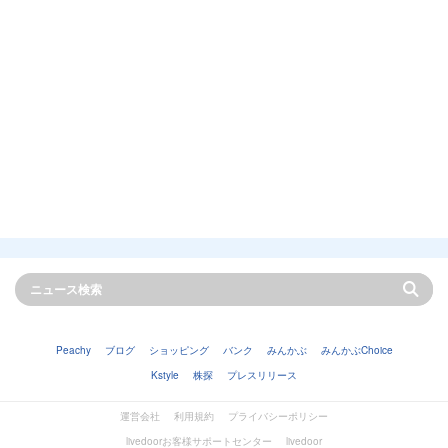
Peachy
ブログ
ショッピング
バンク
みんかぶ
みんかぶChoice
Kstyle
株探
プレスリリース
運営会社
利用規約
プライバシーポリシー
livedoorお客様サポートセンター
livedoor