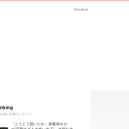
livedoor
nking
の高い記事ランキング
「とうとう脱いだか」体重46キロ