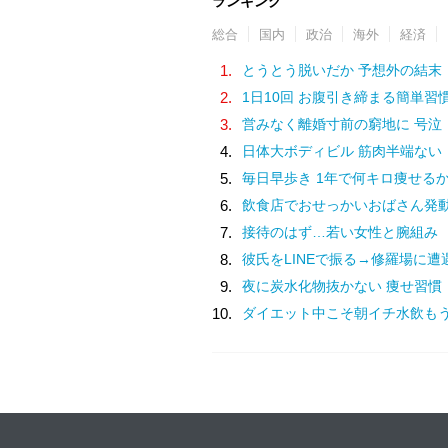
ランキング
総合
国内
政治
海外
経済
1.
とうとう脱いだか 予想外の結末
2.
1日10回 お腹引き締まる簡単習
3.
営みなく離婚寸前の窮地に 号泣
4.
日体大ボディビル 筋肉半端ない
5.
毎日早歩き 1年で何キロ痩せる
6.
飲食店でおせっかいおばさん発
7.
接待のはず…若い女性と腕組み
8.
彼氏をLINEで振る→修羅場に遭
9.
夜に炭水化物抜かない 痩せ習慣
10.
ダイエット中こそ朝イチ水飲も