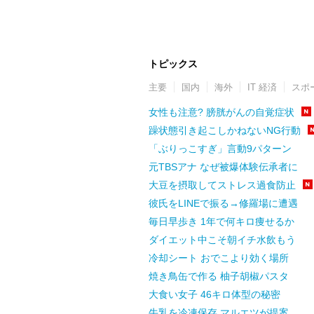
トピックス
主要
国内
海外
IT 経済
スポ
女性も注意? 膀胱がんの自覚症状
躁状態引き起こしかねないNG行動
「ぶりっこすぎ」言動9パターン
元TBSアナ なぜ被爆体験伝承者に
大豆を摂取してストレス過食防止
彼氏をLINEで振る→修羅場に遭遇
毎日早歩き 1年で何キロ痩せるか
ダイエット中こそ朝イチ水飲もう
冷却シート おでこより効く場所
焼き鳥缶で作る 柚子胡椒パスタ
大食い女子 46キロ体型の秘密
牛乳を冷凍保存 マルエツが提案