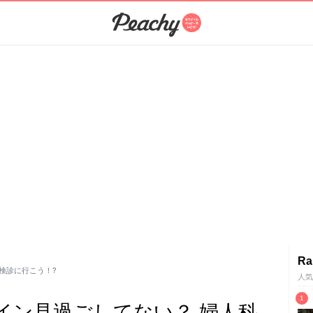
Ra
検診に行こう！?
人気
イン見過ごしてない？ 婦人科