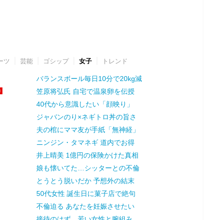
ーツ
芸能
ゴシップ
女子
トレンド
バランスボール毎日10分で20kg減
笠原将弘氏 自宅で温泉卵を伝授
40代から意識したい「顔映り」
ジャバンのり×ネギトロ丼の旨さ
夫の棺にママ友が手紙「無神経」
ニンジン・タマネギ 道内でお得
井上晴美 1億円の保険かけた真相
娘も懐いてた…シッターとの不倫
とうとう脱いだか 予想外の結末
50代女性 誕生日に菓子店で絶句
不倫迫る あなたを妊娠させたい
接待のはず…若い女性と腕組み