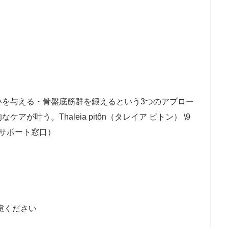
いを与える・骨盤底筋群を鍛えるという3つのアプロー
が叶う。Thaleia pitôn（タレイア ピトン） \9
CTSサポート窓口）
慮ください