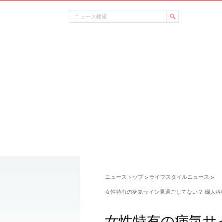
ニューストップ
ライフスタイルニュース
>
>
女性特有の病気サイン見過ごしてない？ 婦人科
女性特有の病気サ