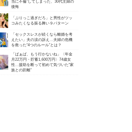
当に不倫”してしまった、30代主婦の
後悔
「ぶりっこ過ぎだろ」と男性がツッ
コみたくなる振る舞い９パターン
「セックスレスが続くなら離婚を考
えたい」夫の涙の訴え…夫婦の危機
を救った“4つのルール”とは？
「ばぁば、もう行かないね」〈年金
月22万円・貯蓄1,600万円〉74歳女
性…援助を断って初めて気づいた“家
族との距離”