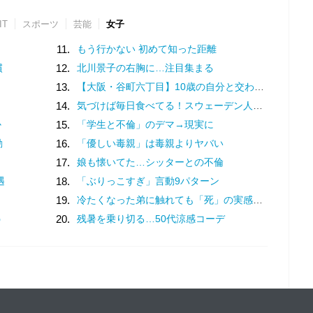
IT
スポーツ
芸能
女子
11.
もう行かない 初めて知った距離
慣
12.
北川景子の右胸に…注目集まる
13.
【大阪・谷町六丁目】10歳の自分と交わした約束。名店での猛修業を経てオープンした「ma journée（マジョルネ）」が提案する、日常に寄り添うフランス菓子
14.
気づけば毎日食べてる！スウェーデン人漫画家がリピートし続ける日本の定番食
か
15.
「学生と不倫」のデマ→現実に
動
16.
「優しい毒親」は毒親よりヤバい
17.
娘も懐いてた…シッターとの不倫
遇
18.
「ぶりっこすぎ」言動9パターン
19.
冷たくなった弟に触れても「死」の実感がなかった姉。納棺の時に現実を突きつけられて
う
20.
残暑を乗り切る…50代涼感コーデ