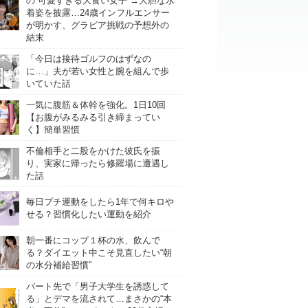
の“可愛すぎる大食い女子”→大胆な水
着姿を披露…24歳インフルエンサー
が明かす、グラビア挑戦の予想外の
結末
「今日は接待ゴルフのはずなの
に…」夫が若い女性と腕を組んで歩
いていた話
一気に腹筋＆体幹を強化。1日10回
【お腹がみるみる引き締まってい
く】簡単習慣
不倫相手と二股をかけた彼氏を振
り、実家に帰ったら修羅場に遭遇し
た話
毎日プチ運動をしたら1年で何キロや
せる？習慣化したい運動を紹介
朝一番にコップ１杯の水、飲んで
る？ダイエット中こそ見直したい“朝
の水分補給習慣”
パート先で「男子大学生を誘惑して
る」とデマを流されて…まさかの“本