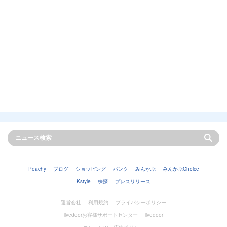
Peachy
ブログ
ショッピング
バンク
みんかぶ
みんかぶChoice
Kstyle
株探
プレスリリース
運営会社
利用規約
プライバシーポリシー
livedoorお客様サポートセンター
livedoor