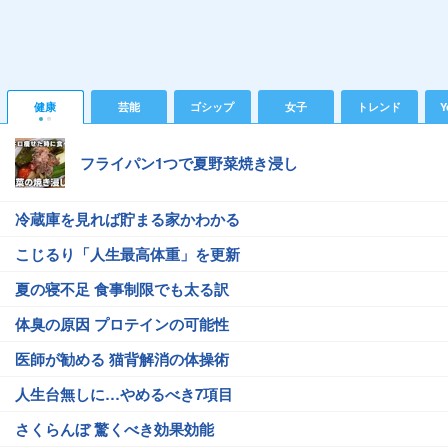
健康
芸能
ゴシップ
女子
トレンド
Y
フライパン1つで夏野菜焼き浸し
冷蔵庫を見れば貯まる家かわかる
こじるり「人生最高体重」を更新
夏の寝不足 食事制限でも太る訳
体臭の原因 プロテインの可能性
医師が勧める 猫背解消の体操術
人生台無しに…やめるべき7項目
さくらんぼ 驚くべき効果効能