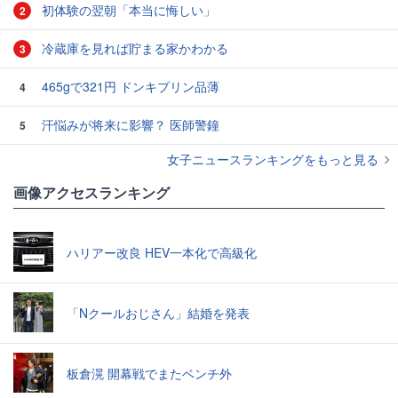
初体験の翌朝「本当に悔しい」
2
冷蔵庫を見れば貯まる家かわかる
3
465gで321円 ドンキプリン品薄
4
汗悩みが将来に影響？ 医師警鐘
5
女子ニュースランキングをもっと見る
画像アクセスランキング
ハリアー改良 HEV一本化で高級化
「Nクールおじさん」結婚を発表
板倉滉 開幕戦でまたベンチ外