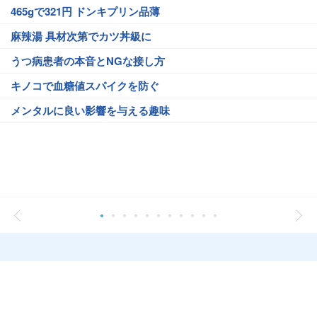
465gで321円 ドンキプリン品薄
麻辣湯 具材次第でカツ丼級に
うつ病患者の本音とNGな接し方
キノコで血糖値スパイクを防ぐ
メンタルに良い影響を与える趣味