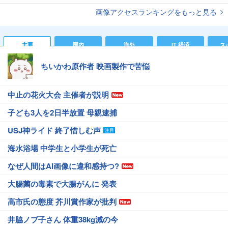
画像アクセスランキングをもっと見る
主要
国内
海外
IT 経済
ス
ちいかわ原作者 映画製作で苦悩
中止の花火大会 主催者が説明
子ども3人を2日半放置 母親逮捕
USJ神ライド 終了惜しむ声
海水浴場 中学生と小学生が死亡
なぜ人間はAI画像に違和感持つ?
大腸菌の毒素で大腸がんに 発表
高市氏の態度 芥川賞作家が批判
井脇ノブ子さん 体重38kg減の今