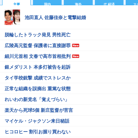
主要
国内
海外
IT 経済
ス
池田直人 佐藤佳奈と電撃結婚
脱輪したトラック発見 男性死亡
広陵高元監督 保護者に直接謝罪
細川元首相 文春で高市首相批判
銀メダリスト 本多灯被告を起訴
タイ学校銃撃 成績でストレスか
正常な組織を誤摘出 重篤な状態
れいわの新党名「覚えづらい」
楽天から死球5個 新庄監督が苦言
マイケル・ジャクソン来日秘話
ヒコロヒー 割引お握り買わない