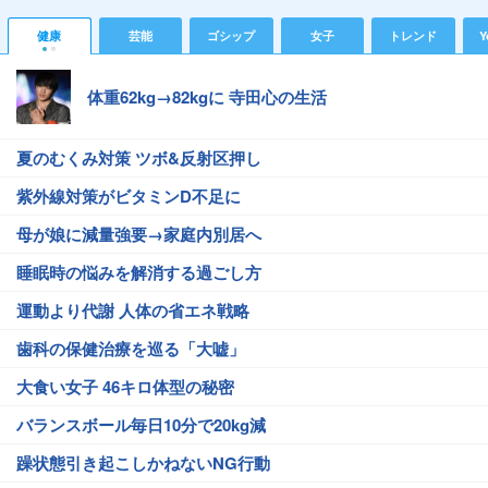
健康
芸能
ゴシップ
女子
トレンド
Y
体重62kg→82kgに 寺田心の生活
夏のむくみ対策 ツボ&反射区押し
紫外線対策がビタミンD不足に
母が娘に減量強要→家庭内別居へ
睡眠時の悩みを解消する過ごし方
運動より代謝 人体の省エネ戦略
歯科の保健治療を巡る「大嘘」
大食い女子 46キロ体型の秘密
バランスボール毎日10分で20kg減
躁状態引き起こしかねないNG行動