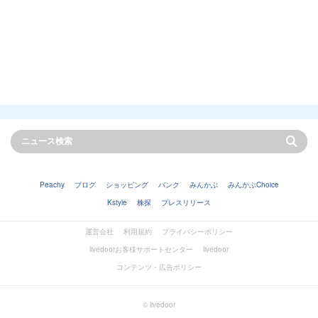
Peachy
ブログ
ショッピング
バンク
みんかぶ
みんかぶChoice
Kstyle
株探
プレスリリース
運営会社
利用規約
プライバシーポリシー
livedoorお客様サポートセンター
livedoor
コンテンツ・広告ポリシー
© livedoor