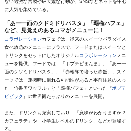
ない過激な言動や破天荒な行動が、SNSなどネットを中心
に人気を集めている。
「あー一面のクドミドリパスタ」「覇権パフェ」
など、見覚えのあるコマがメニューに！
コラボレーション
カフェでは、従来のスイーツパラダイス
食べ放題のメニューにプラスで、フードまたはスイーツと
ドリンクをセットにしたオリジナル
コラボレーション
メニ
ューを提供。フードでは、「ポプテピまんま」、「あー一
面のクソミドリパスタ」、「赤報隊で培った赤飯」、スイ
ーツでは、運搬時に倒れる可能性があると事前注意の入っ
た「竹書房ワッフル」と「覇権パフェ」といった『
ポプテ
ピピック
』の世界観たっぷりのメニューを展開。
また、ドリンクも充実しており、「意味がわかりますか？
カフェラテ」や「小学生レベルのドリンク」などが登場す
る。