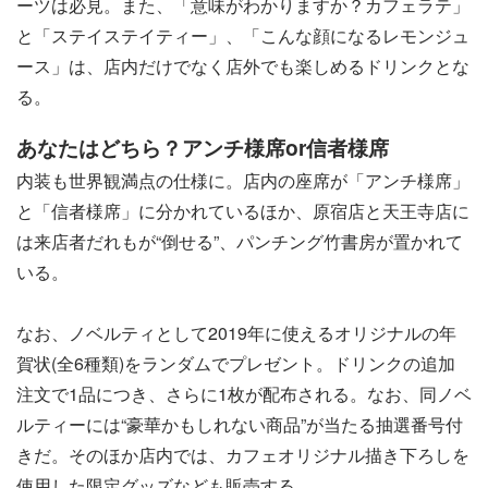
ーツは必見。また、「意味がわかりますか？カフェラテ」
と「ステイステイティー」、「こんな顔になるレモンジュ
ース」は、店内だけでなく店外でも楽しめるドリンクとな
る。
あなたはどちら？アンチ様席or信者様席
内装も世界観満点の仕様に。店内の座席が「アンチ様席」
と「信者様席」に分かれているほか、原宿店と天王寺店に
は来店者だれもが“倒せる”、パンチング竹書房が置かれて
いる。
なお、ノベルティとして2019年に使えるオリジナルの年
賀状(全6種類)をランダムでプレゼント。ドリンクの追加
注文で1品につき、さらに1枚が配布される。なお、同ノベ
ルティーには“豪華かもしれない商品”が当たる抽選番号付
きだ。そのほか店内では、カフェオリジナル描き下ろしを
使用した限定グッズなども販売する。