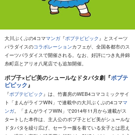
大川ぶくぶの4コマ
マンガ
『
ポプテピピック
』とスイーツ
パラダイスの
コラボレーション
カフェが、全国各都市のス
イーツパラダイスで開催される。なお、好評につき丸井錦
糸町店とアリオ八尾店でも追加開催。
ポプ子×ピピ美のシュールなドタバタ劇『
ポプテ
ピピック
』
『
ポプテピピック
』は、竹書房のWEB4コマコミックサイ
ト「まんがライフWIN」で連載中の大川ぶくぶの4コマ
マ
ンガ
。「まんがライフWIN」で2014年11月から連載がス
タートした本作は、主人公のポプ子とピピ美がシュールな
ドタバタを繰り広げ、セーラー服を着ている女子とは思え