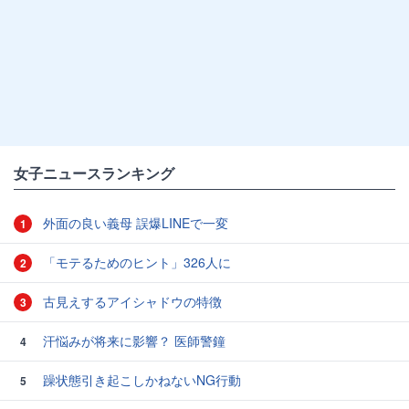
女子ニュースランキング
外面の良い義母 誤爆LINEで一変
1
「モテるためのヒント」326人に
2
古見えするアイシャドウの特徴
3
汗悩みが将来に影響？ 医師警鐘
4
躁状態引き起こしかねないNG行動
5