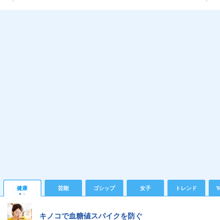
健康
芸能
ゴシップ
女子
トレンド
Y
キノコで血糖値スパイクを防ぐ