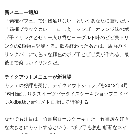
新メニュー追加
「覇権パフェ」では物足りない！というあなたに贈りたい
「覇権ブラックカレー」に加え、マンゴーオレンジ味のポ
プ子ドリンクとゼリー入り呑むヨーグルト味のピピ美ドリ
ンクの2種類も登場する。飲み終わったあとは、店内のド
リンクバーにて色々な顔色のポプ子とピピ美が作れる、最
後まで楽しいドリンクだ。
テイクアウトメニューが新登場
カフェの好評を受け、テイクアウトショップを2018年3月
16日(金)よりをスイーツパラダイスケーキショップヨドバ
シAkiba店と新宿メトロ店にて開催する。
なかでも注目は「竹書房ロールケーキ」だ。竹書房を好き
な大きさにカットするという、“ポプ子も羨む”斬新なスイ