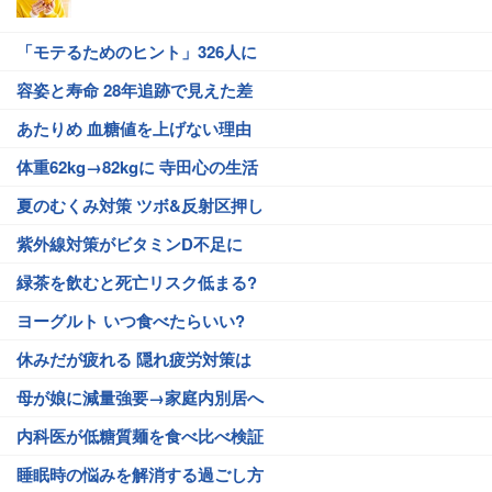
「モテるためのヒント」326人に
容姿と寿命 28年追跡で見えた差
あたりめ 血糖値を上げない理由
体重62kg→82kgに 寺田心の生活
夏のむくみ対策 ツボ&反射区押し
紫外線対策がビタミンD不足に
緑茶を飲むと死亡リスク低まる?
ヨーグルト いつ食べたらいい?
休みだが疲れる 隠れ疲労対策は
母が娘に減量強要→家庭内別居へ
内科医が低糖質麺を食べ比べ検証
睡眠時の悩みを解消する過ごし方