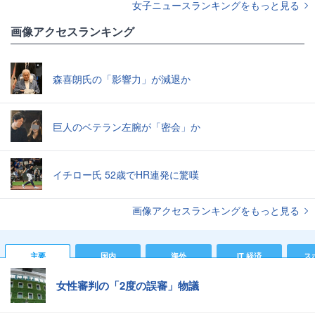
女子ニュースランキングをもっと見る
画像アクセスランキング
森喜朗氏の「影響力」が減退か
巨人のベテラン左腕が「密会」か
イチロー氏 52歳でHR連発に驚嘆
画像アクセスランキングをもっと見る
主要
国内
海外
IT 経済
ス
女性審判の「2度の誤審」物議