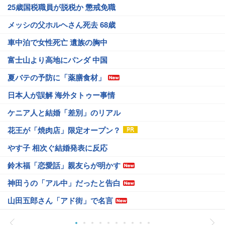
25歳国税職員が脱税か 懲戒免職
メッシの父ホルヘさん死去 68歳
車中泊で女性死亡 遺族の胸中
富士山より高地にパンダ 中国
夏バテの予防に「薬膳食材」
日本人が誤解 海外タトゥー事情
ケニア人と結婚「差別」のリアル
花王が「焼肉店」限定オープン？
やす子 相次ぐ結婚発表に反応
鈴木福「恋愛話」親友らが明かす
神田うの「アル中」だったと告白
山田五郎さん「アド街」で名言