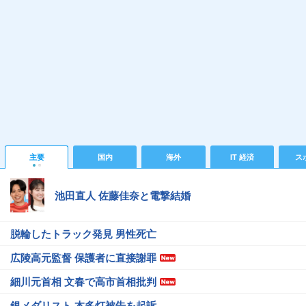
主要
国内
海外
IT 経済
ス
池田直人 佐藤佳奈と電撃結婚
脱輪したトラック発見 男性死亡
広陵高元監督 保護者に直接謝罪
細川元首相 文春で高市首相批判
銀メダリスト 本多灯被告を起訴