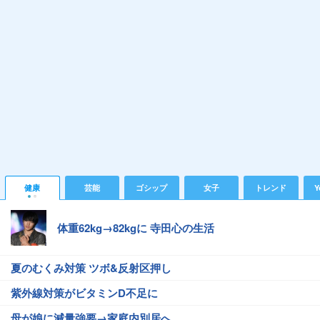
健康
芸能
ゴシップ
女子
トレンド
Y
体重62kg→82kgに 寺田心の生活
夏のむくみ対策 ツボ&反射区押し
紫外線対策がビタミンD不足に
母が娘に減量強要→家庭内別居へ