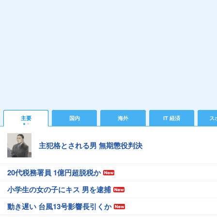
主要
国内
海外
IT 経済
ス
主犯格とされる男 無期懲役判決
20代税務署員 1億円超脱税か
小学生の女の子にキス 男を逮捕
動き遅い 台風13号影響長引くか