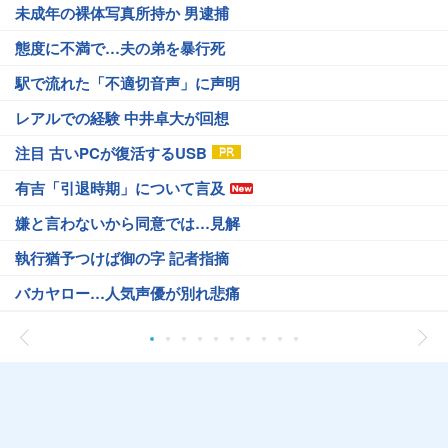
未成年の裸体写真所持か 男逮捕
態度に不満で…夫の弟を暴行死
駅で流れた「不適切音声」に声明
レアルでの経験 中井卓大が回想
注目 古いPCが復活するUSB
有吉「引退時期」について言及
嫌と言わないから同意では…見解
執行猶予つけば御の字 記者指摘
バカヤロー…人気声優が別れ悲痛