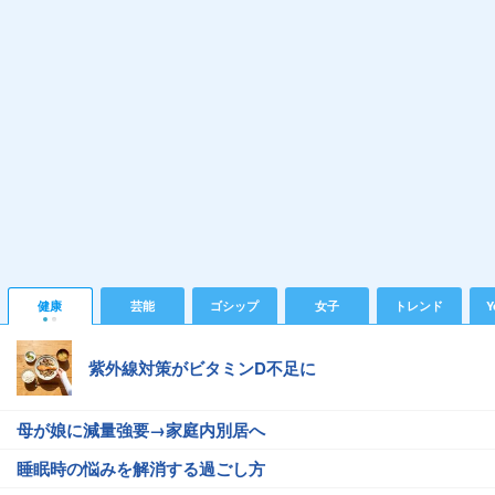
健康
芸能
ゴシップ
女子
トレンド
Y
紫外線対策がビタミンD不足に
母が娘に減量強要→家庭内別居へ
睡眠時の悩みを解消する過ごし方